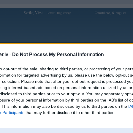
Sveiks,
Viesi!
|
Ceturtdiena, 6. augusts
Ienākt
Reģistrācija
Forums
Galerijas
Reģistrācija
Lietotāji
Meklētājs
.lv -
Do Not Process My Personal Information
Lietotāja man8gold profils
to opt-out of the sale, sharing to third parties, or processing of your per
formation for targeted advertising by us, please use the below opt-out s
Lietotājvārds:
man8gold
r selection. Please note that after your opt-out request is processed y
eing interest-based ads based on personal information utilized by us or
Ziņojumi forumā:
0
disclosed to third parties prior to your opt-out. You may separately opt-
Pēdējie ziņojumi forumā
[
]
losure of your personal information by third parties on the IAB’s list of
. This information may also be disclosed by us to third parties on the
IA
Participants
that may further disclose it to other third parties.