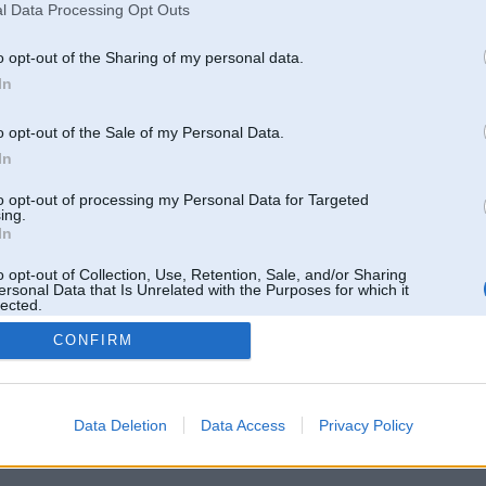
l Data Processing Opt Outs
o opt-out of the Sharing of my personal data.
In
o opt-out of the Sale of my Personal Data.
In
to opt-out of processing my Personal Data for Targeted
ing.
In
o opt-out of Collection, Use, Retention, Sale, and/or Sharing
ersonal Data that Is Unrelated with the Purposes for which it
lected.
Out
CONFIRM
 un nav saistīts ar
Galvena
|
Forums
|
Galerijas
|
Reģistrācija
|
Lietotaāji
|
Meklētājs
|
Reklā
Data Deletion
Data Access
Privacy Policy