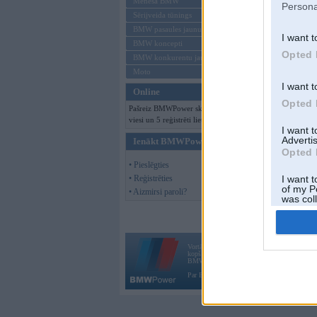
Mēneša BMW
Persona
Sērijveida tūnings
BMW pasaules jaunumi
I want t
BMW koncepti
Opted 
BMW konkurentu jaunumi
Moto
I want t
Online
Opted 
Pašreiz BMWPower skatās 101
viesi un 5 reģistrēti lietotāji.
I want 
Advertis
Ienākt BMWPower
Opted 
• Pieslēgties
• Reģistrēties
I want t
of my P
• Aizmirsi paroli?
was col
Opted 
Vortāls BMWPower.lv darbojas
kopš 2002. gada 14. maija. Tas nav auto klubs
BMW AG.
Par BMWPower
|
Kontakti
|
Reklāma