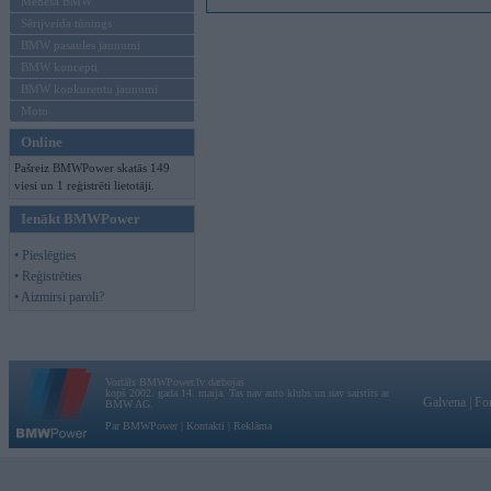
Mēneša BMW
Sērijveida tūnings
BMW pasaules jaunumi
BMW koncepti
BMW konkurentu jaunumi
Moto
Online
Pašreiz BMWPower skatās 149
viesi un 1 reģistrēti lietotāji.
Ienākt BMWPower
• Pieslēgties
• Reģistrēties
• Aizmirsi paroli?
Vortāls BMWPower.lv darbojas
kopš 2002. gada 14. maija. Tas nav auto klubs un nav saistīts ar
Galvena
|
Fo
BMW AG.
Par BMWPower
|
Kontakti
|
Reklāma