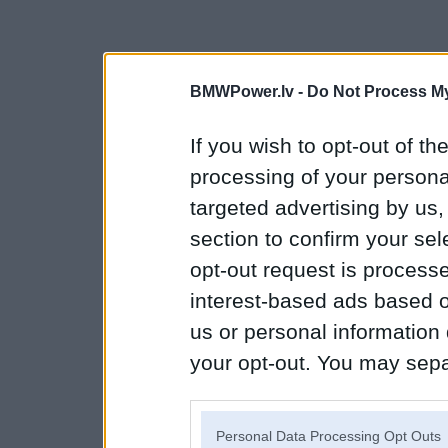
BMWPower.lv -
Do Not Process My
If you wish to opt-out of the
processing of your personal
targeted advertising by us
section to confirm your sel
opt-out request is proces
interest-based ads based o
us or personal information d
your opt-out. You may separ
disclosure of your personal
IAB’s list of downstream pa
Personal Data Processing Opt Outs