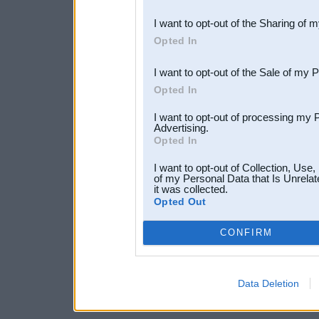
also be disclosed by us to 
I want to opt-out of the Sharing of 
Downstream Participants
th
Opted In
third parties.
I want to opt-out of the Sale of my 
Opted In
I want to opt-out of processing my 
Advertising.
Opted In
I want to opt-out of Collection, Use
of my Personal Data that Is Unrelat
it was collected.
Opted Out
CONFIRM
Data Deletion