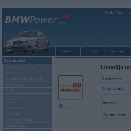
Sveiks,
Viesi!
Ie
Galvenā
Forums
Galerijas
Ziņas un raksti
Lietotāja m
BMW modeļu jaunumi
BMW testi
Tehnoloģijas & sasniegumi
Lietotājvārds:
BMW Latvijā
Nodarbošanās:
MINI
Rolls-Royce
Pasākumi
Intereses:
Offline
Vadāmības tests
Autosports
Ziņojumi forumā:
BMWPower aktuāli
Reklāmas raksti