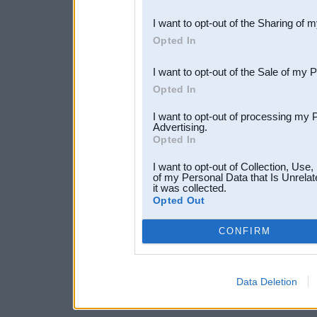
also be disclosed by us to 
I want to opt-out of the Sharing of 
Downstream Participants
th
Opted In
third parties.
I want to opt-out of the Sale of my 
Opted In
I want to opt-out of processing my 
Advertising.
Opted In
I want to opt-out of Collection, Use
of my Personal Data that Is Unrelat
it was collected.
Opted Out
CONFIRM
Data Deletion