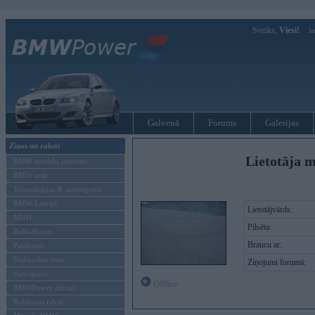
Sveiks,
Viesi!
Ie
Galvenā
Forums
Galerijas
Ziņas un raksti
Lietotāja m
BMW modeļu jaunumi
BMW testi
Tehnoloģijas & sasniegumi
BMW Latvijā
Lietotājvārds:
MINI
Pilsēta:
Rolls-Royce
Braucu ar:
Pasākumi
Vadāmības tests
Ziņojumi forumā:
Autosports
Offline
BMWPower aktuāli
Reklāmas raksti