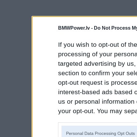
BMWPower.lv -
Do Not Process My
If you wish to opt-out of the
processing of your personal
targeted advertising by us
section to confirm your sel
opt-out request is proces
interest-based ads based o
us or personal information d
your opt-out. You may separ
disclosure of your personal
IAB’s list of downstream pa
Personal Data Processing Opt Outs