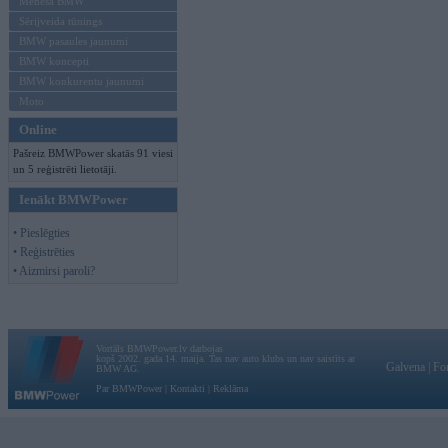
Mēneša BMW
Sērijveida tūnings
BMW pasaules jaunumi
BMW koncepti
BMW konkurentu jaunumi
Moto
Online
Pašreiz BMWPower skatās 91 viesi
un 5 reģistrēti lietotāji.
Ienākt BMWPower
• Pieslēgties
• Reģistrēties
• Aizmirsi paroli?
Vortāls BMWPower.lv darbojas
kopš 2002. gada 14. maija. Tas nav auto klubs un nav saistīts ar
Galvena
|
Fo
BMW AG.
Par BMWPower
|
Kontakti
|
Reklāma