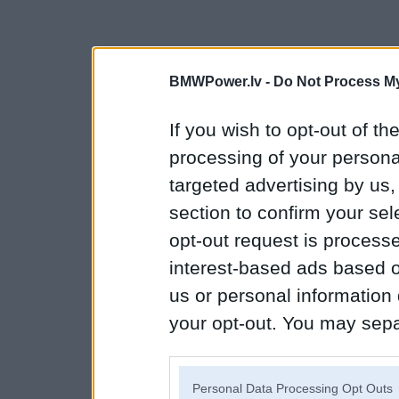
BMWPower.lv -
Do Not Process My
If you wish to opt-out of the
processing of your personal
targeted advertising by us
section to confirm your sel
opt-out request is proces
interest-based ads based o
us or personal information d
your opt-out. You may separ
disclosure of your personal
IAB’s list of downstream pa
Personal Data Processing Opt Outs