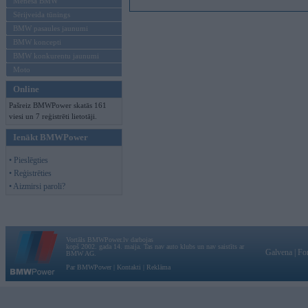
Mēneša BMW
Sērijveida tūnings
BMW pasaules jaunumi
BMW koncepti
BMW konkurentu jaunumi
Moto
Online
Pašreiz BMWPower skatās 161
viesi un 7 reģistrēti lietotāji.
Ienākt BMWPower
• Pieslēgties
• Reģistrēties
• Aizmirsi paroli?
Vortāls BMWPower.lv darbojas
kopš 2002. gada 14. maija. Tas nav auto klubs un nav saistīts ar
Galvena
|
Fo
BMW AG.
Par BMWPower
|
Kontakti
|
Reklāma