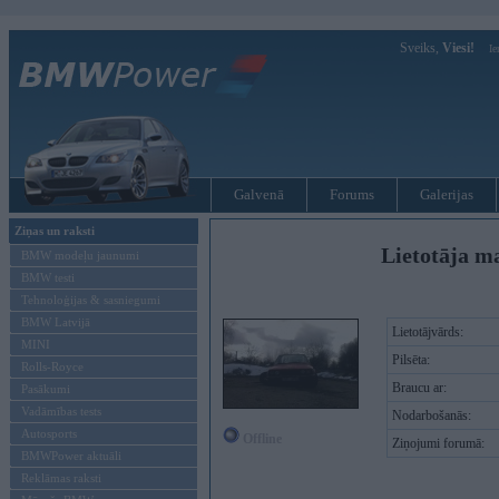
Sveiks,
Viesi!
Ie
Galvenā
Forums
Galerijas
Ziņas un raksti
Lietotāja ma
BMW modeļu jaunumi
BMW testi
Tehnoloģijas & sasniegumi
BMW Latvijā
Lietotājvārds:
MINI
Pilsēta:
Rolls-Royce
Braucu ar:
Pasākumi
Vadāmības tests
Nodarbošanās:
Autosports
Offline
Ziņojumi forumā:
BMWPower aktuāli
Reklāmas raksti