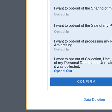
also be disclosed by us to 
I want to opt-out of the Sharing of 
Downstream Participants
th
Opted In
third parties.
I want to opt-out of the Sale of my 
Opted In
I want to opt-out of processing my 
Advertising.
Opted In
I want to opt-out of Collection, Use
of my Personal Data that Is Unrelat
it was collected.
Opted Out
CONFIRM
Data Deletion