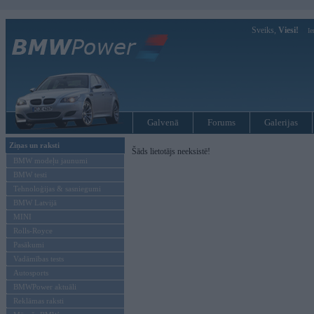
Sveiks,
Viesi!
Ie
Galvenā
Forums
Galerijas
Ziņas un raksti
Šāds lietotājs neeksistē!
BMW modeļu jaunumi
BMW testi
Tehnoloģijas & sasniegumi
BMW Latvijā
MINI
Rolls-Royce
Pasākumi
Vadāmības tests
Autosports
BMWPower aktuāli
Reklāmas raksti