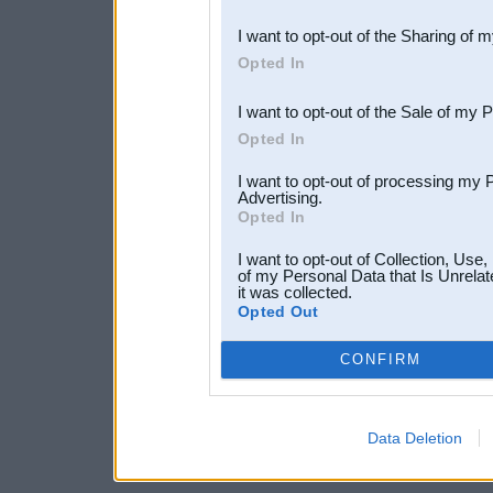
also be disclosed by us to 
I want to opt-out of the Sharing of 
Downstream Participants
th
Opted In
third parties.
I want to opt-out of the Sale of my 
Opted In
I want to opt-out of processing my 
Advertising.
Opted In
I want to opt-out of Collection, Use
of my Personal Data that Is Unrelat
it was collected.
Opted Out
CONFIRM
Data Deletion