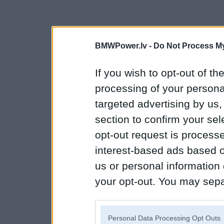
BMWPower.lv -
Do Not Process My
If you wish to opt-out of the
processing of your personal
targeted advertising by us
section to confirm your sel
opt-out request is proces
interest-based ads based o
us or personal information d
your opt-out. You may separ
disclosure of your personal
IAB’s list of downstream pa
Personal Data Processing Opt Outs