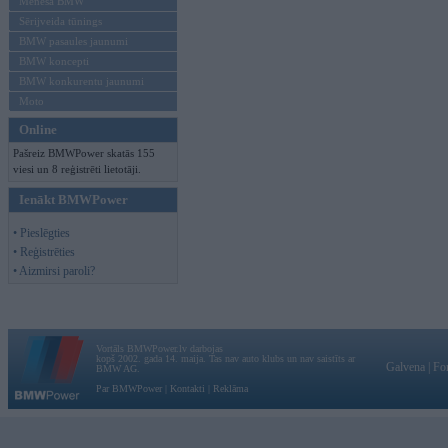
Mēneša BMW
Sērijveida tūnings
BMW pasaules jaunumi
BMW koncepti
BMW konkurentu jaunumi
Moto
Online
Pašreiz BMWPower skatās 155
viesi un 8 reģistrēti lietotāji.
Ienākt BMWPower
• Pieslēgties
• Reģistrēties
• Aizmirsi paroli?
Vortāls BMWPower.lv darbojas
kopš 2002. gada 14. maija. Tas nav auto klubs un nav saistīts ar
Galvena
|
Fo
BMW AG.
Par BMWPower
|
Kontakti
|
Reklāma