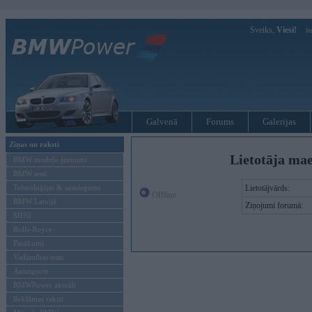
Sveiks,
Viesi!
Ie
Galvenā
Forums
Galerijas
Ziņas un raksti
Lietotāja ma
BMW modeļu jaunumi
BMW testi
Tehnoloģijas & sasniegumi
Lietotājvārds:
Offline
BMW Latvijā
Ziņojumi forumā:
MINI
Rolls-Royce
Pasākumi
Vadāmības tests
Autosports
BMWPower aktuāli
Reklāmas raksti