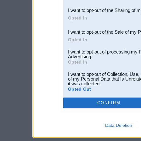
also be disclosed by us to 
I want to opt-out of the Sharing of 
Downstream Participants
th
Opted In
third parties.
I want to opt-out of the Sale of my 
Opted In
I want to opt-out of processing my 
Advertising.
Opted In
I want to opt-out of Collection, Use
of my Personal Data that Is Unrelat
it was collected.
Opted Out
CONFIRM
Data Deletion