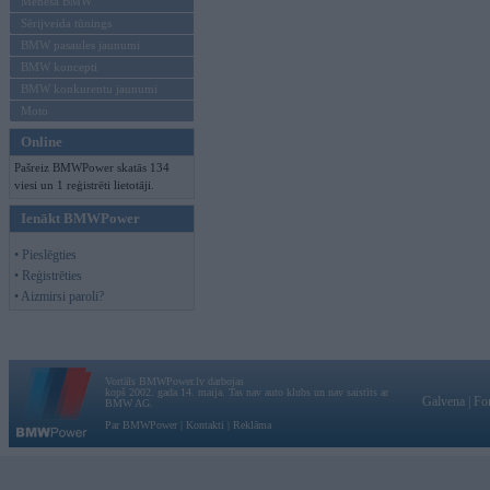
Mēneša BMW
Sērijveida tūnings
BMW pasaules jaunumi
BMW koncepti
BMW konkurentu jaunumi
Moto
Online
Pašreiz BMWPower skatās 134
viesi un 1 reģistrēti lietotāji.
Ienākt BMWPower
• Pieslēgties
• Reģistrēties
• Aizmirsi paroli?
Vortāls BMWPower.lv darbojas
kopš 2002. gada 14. maija. Tas nav auto klubs un nav saistīts ar
Galvena
|
Fo
BMW AG.
Par BMWPower
|
Kontakti
|
Reklāma