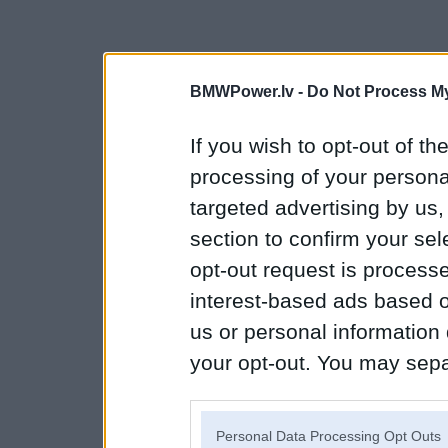
BMWPower.lv -
Do Not Process My
If you wish to opt-out of the
processing of your personal
targeted advertising by us
section to confirm your sel
opt-out request is proces
interest-based ads based o
us or personal information d
your opt-out. You may separ
disclosure of your personal
IAB’s list of downstream pa
Personal Data Processing Opt Outs