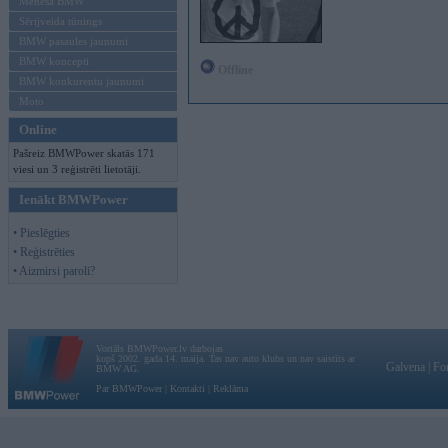
Mēneša BMW
Sērijveida tūnings
BMW pasaules jaunumi
BMW koncepti
Offline
BMW konkurentu jaunumi
Moto
Online
Pašreiz BMWPower skatās 171
viesi un 3 reģistrēti lietotāji.
Ienākt BMWPower
• Pieslēgties
• Reģistrēties
• Aizmirsi paroli?
Vortāls BMWPower.lv darbojas
kopš 2002. gada 14. maija. Tas nav auto klubs un nav saistīts ar
Galvena
|
Fo
BMW AG.
Par BMWPower
|
Kontakti
|
Reklāma