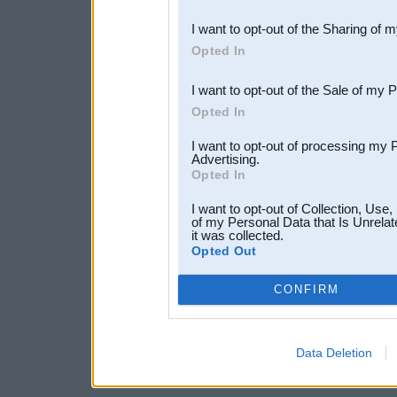
also be disclosed by us to 
I want to opt-out of the Sharing of 
Downstream Participants
th
Opted In
third parties.
I want to opt-out of the Sale of my 
Opted In
I want to opt-out of processing my 
Advertising.
Opted In
I want to opt-out of Collection, Use
of my Personal Data that Is Unrelat
it was collected.
Opted Out
CONFIRM
Data Deletion