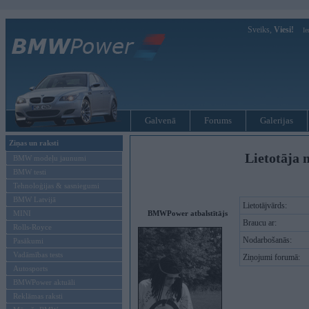
Sveiks,
Viesi!
Ie
Galvenā
Forums
Galerijas
Ziņas un raksti
Lietotāja 
BMW modeļu jaunumi
BMW testi
Tehnoloģijas & sasniegumi
BMW Latvijā
Lietotājvārds:
MINI
BMWPower atbalstītājs
Braucu ar:
Rolls-Royce
Nodarbošanās:
Pasākumi
Vadāmības tests
Ziņojumi forumā:
Autosports
BMWPower aktuāli
Reklāmas raksti