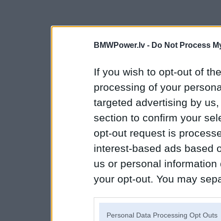
BMWPower.lv -
Do Not Process My
If you wish to opt-out of the
processing of your personal
targeted advertising by us
section to confirm your sel
opt-out request is proces
interest-based ads based o
us or personal information d
your opt-out. You may separ
disclosure of your personal
IAB’s list of downstream pa
Personal Data Processing Opt Outs