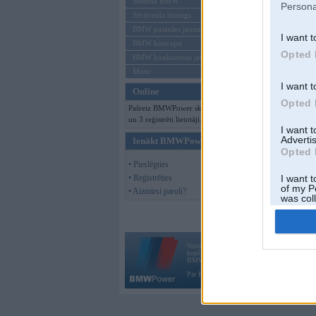
Mēneša BMW
Persona
Sērijveida tūnings
BMW pasaules jaunumi
I want t
BMW koncepti
Opted 
BMW konkurentu jaunumi
Moto
I want t
Online
Opted 
Pašreiz BMWPower skatās 88 viesi
un 3 reģistrēti lietotāji.
I want 
Advertis
Ienākt BMWPower
Opted 
• Pieslēgties
• Reģistrēties
I want t
of my P
• Aizmirsi paroli?
was col
Opted 
Vortāls BMWPower.lv darbojas
kopš 2002. gada 14. maija. Tas nav auto klubs
BMW AG.
Par BMWPower
|
Kontakti
|
Reklāma