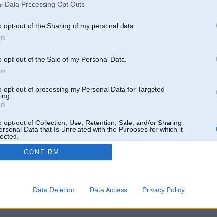
l Data Processing Opt Outs
o opt-out of the Sharing of my personal data.
In
o opt-out of the Sale of my Personal Data.
In
to opt-out of processing my Personal Data for Targeted
ing.
In
o opt-out of Collection, Use, Retention, Sale, and/or Sharing
ersonal Data that Is Unrelated with the Purposes for which it
lected.
Out
CONFIRM
 un nav saistīts ar
Galvena
|
Forums
|
Galerijas
|
Reģistrācija
|
Lietotaāji
|
Meklētājs
|
Reklā
Data Deletion
Data Access
Privacy Policy