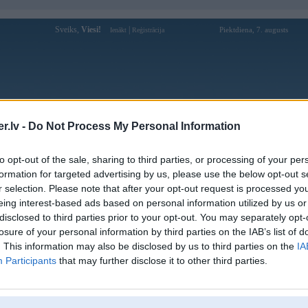
Sveiks,
Viesi!
|
Piektdiena, 7. augusts
Ienākt
Reģistrācija
Forums
Galerijas
Reģistrācija
Lietotāji
Meklētājs
.lv -
Do Not Process My Personal Information
Lietotāja maartinsgrundsteins profils
to opt-out of the sale, sharing to third parties, or processing of your per
formation for targeted advertising by us, please use the below opt-out s
Pēdējo reizi manīts: 01. Dec 2008, 13:31
r selection. Please note that after your opt-out request is processed y
eing interest-based ads based on personal information utilized by us or
Lietotājvārds:
maartinsgrundsteins
disclosed to third parties prior to your opt-out. You may separately opt-
Nodarbošanās:
autovaditajs
losure of your personal information by third parties on the IAB’s list of
Ziņojumi forumā:
17
. This information may also be disclosed by us to third parties on the
IA
Participants
that may further disclose it to other third parties.
Pēdējie ziņojumi forumā
[
]