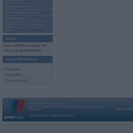
Mēneša BMW
Sērijveida tūnings
BMW pasaules jaunumi
BMW koncepti
BMW konkurentu jaunumi
Moto
Online
Pašreiz BMWPower skatās 142
viesi un 3 reģistrēti lietotāji.
Ienākt BMWPower
• Pieslēgties
• Reģistrēties
• Aizmirsi paroli?
Vortāls BMWPower.lv darbojas
kopš 2002. gada 14. maija. Tas nav auto klubs un nav saistīts ar
Galvena
|
Fo
BMW AG.
Par BMWPower
|
Kontakti
|
Reklāma