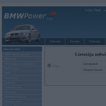
Sveiks,
Viesi!
Ie
Galvenā
Forums
Galerijas
Ziņas un raksti
Lietotāja m8wi
BMW modeļu jaunumi
BMW testi
Tehnoloģijas & sasniegumi
Lietotājvārds:
Offline
BMW Latvijā
Ziņojumi forumā:
MINI
Rolls-Royce
Pasākumi
Vadāmības tests
Autosports
BMWPower aktuāli
Reklāmas raksti