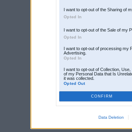
also be disclosed by us to 
I want to opt-out of the Sharing of 
Downstream Participants
th
Opted In
third parties.
I want to opt-out of the Sale of my 
Opted In
I want to opt-out of processing my 
Advertising.
Opted In
I want to opt-out of Collection, Use
of my Personal Data that Is Unrelat
it was collected.
Opted Out
CONFIRM
Data Deletion