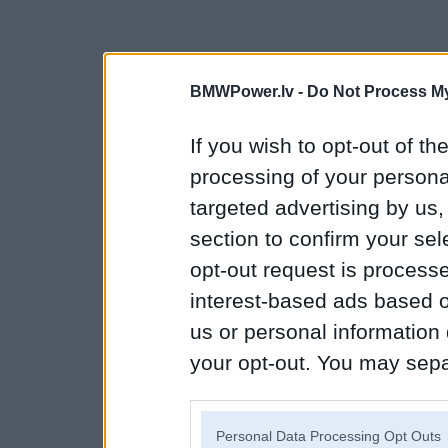
BMWPower.lv -
Do Not Process My
If you wish to opt-out of the
processing of your personal
targeted advertising by us
section to confirm your sel
opt-out request is proces
interest-based ads based o
us or personal information d
your opt-out. You may separ
disclosure of your personal
IAB’s list of downstream pa
Personal Data Processing Opt Outs