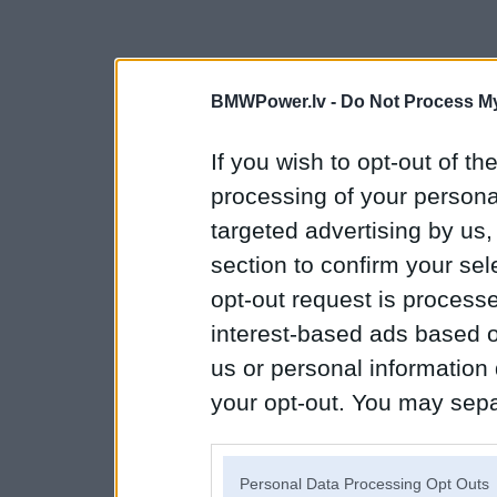
BMWPower.lv -
Do Not Process My
If you wish to opt-out of the
processing of your personal
targeted advertising by us
section to confirm your sel
opt-out request is proces
interest-based ads based o
us or personal information d
your opt-out. You may separ
disclosure of your personal
IAB’s list of downstream pa
Personal Data Processing Opt Outs