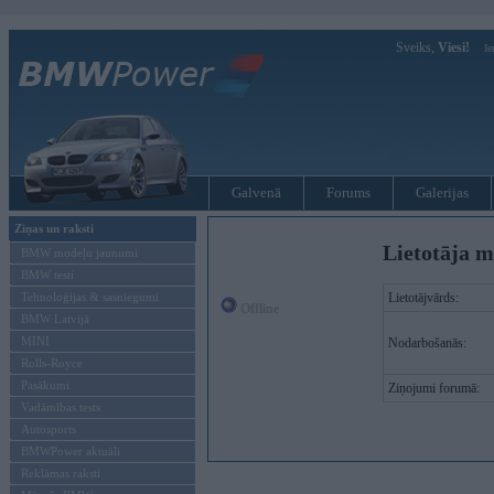
Sveiks,
Viesi!
Ie
Galvenā
Forums
Galerijas
Ziņas un raksti
Lietotāja m
BMW modeļu jaunumi
BMW testi
Tehnoloģijas & sasniegumi
Lietotājvārds:
Offline
BMW Latvijā
MINI
Nodarbošanās:
Rolls-Royce
Pasākumi
Ziņojumi forumā:
Vadāmības tests
Autosports
BMWPower aktuāli
Reklāmas raksti