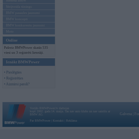
Mēneša BMW
Sērijveida tūnings
BMW pasaules jaunumi
BMW koncepti
BMW konkurentu jaunumi
Moto
Online
Pašreiz BMWPower skatās 535
viesi un 3 reģistrēti lietotāji.
Ienākt BMWPower
• Pieslēgties
• Reģistrēties
• Aizmirsi paroli?
Vortāls BMWPower.lv darbojas
kopš 2002. gada 14. maija. Tas nav auto klubs un nav saistīts ar
Galvena
|
Fo
BMW AG.
Par BMWPower
|
Kontakti
|
Reklāma