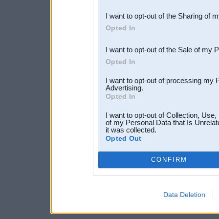
also be disclosed by us to 
I want to opt-out of the Sharing of 
Downstream Participants
th
Opted In
third parties.
I want to opt-out of the Sale of my 
Opted In
I want to opt-out of processing my 
Advertising.
Opted In
I want to opt-out of Collection, Use
of my Personal Data that Is Unrelat
it was collected.
Opted Out
CONFIRM
Data Deletion