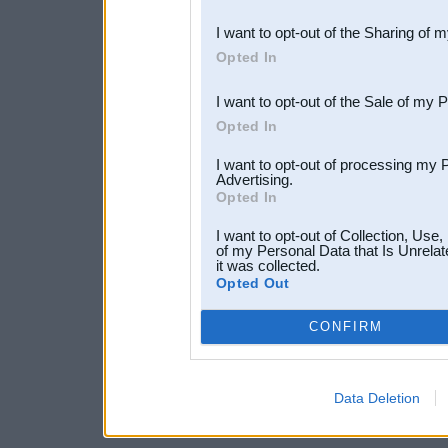
also be disclosed by us to 
I want to opt-out of the Sharing of 
Downstream Participants
th
Opted In
third parties.
I want to opt-out of the Sale of my 
Opted In
I want to opt-out of processing my 
Advertising.
Opted In
I want to opt-out of Collection, Use
of my Personal Data that Is Unrelat
it was collected.
Opted Out
CONFIRM
Data Deletion