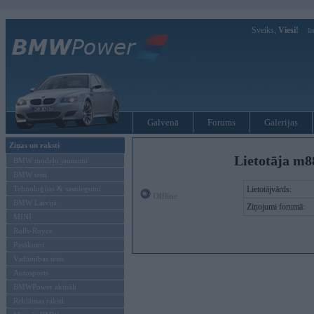
Sveiks,
Viesi!
Ie
Galvenā
Forums
Galerijas
Ziņas un raksti
Lietotāja m8
BMW modeļu jaunumi
BMW testi
Tehnoloģijas & sasniegumi
Lietotājvārds:
Offline
BMW Latvijā
Ziņojumi forumā:
MINI
Rolls-Royce
Pasākumi
Vadāmības tests
Autosports
BMWPower aktuāli
Reklāmas raksti