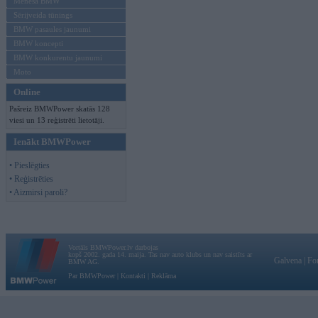
Mēneša BMW
Sērijveida tūnings
BMW pasaules jaunumi
BMW koncepti
BMW konkurentu jaunumi
Moto
Online
Pašreiz BMWPower skatās 128
viesi un 13 reģistrēti lietotāji.
Ienākt BMWPower
• Pieslēgties
• Reģistrēties
• Aizmirsi paroli?
Vortāls BMWPower.lv darbojas
kopš 2002. gada 14. maija. Tas nav auto klubs un nav saistīts ar
Galvena
|
Fo
BMW AG.
Par BMWPower
|
Kontakti
|
Reklāma