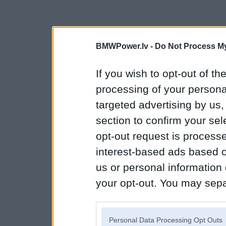
BMWPower.lv -
Do Not Process My
If you wish to opt-out of the
processing of your personal
targeted advertising by us
section to confirm your sel
opt-out request is proces
interest-based ads based o
us or personal information d
your opt-out. You may separ
disclosure of your personal
IAB’s list of downstream pa
Personal Data Processing Opt Outs