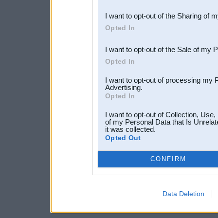
also be disclosed by us to 
I want to opt-out of the Sharing of 
Downstream Participants
th
Opted In
third parties.
I want to opt-out of the Sale of my 
Opted In
I want to opt-out of processing my 
Advertising.
Opted In
I want to opt-out of Collection, Use
of my Personal Data that Is Unrelat
it was collected.
Opted Out
CONFIRM
Data Deletion