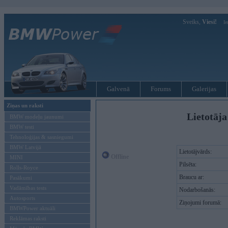
Sveiks,
Viesi!
Ie
Galvenā
Forums
Galerijas
Ziņas un raksti
Lietotāja
BMW modeļu jaunumi
BMW testi
Tehnoloģijas & sasniegumi
BMW Latvijā
Lietotājvārds:
Offline
MINI
Pilsēta:
Rolls-Royce
Braucu ar:
Pasākumi
Vadāmības tests
Nodarbošanās:
Autosports
Ziņojumi forumā:
BMWPower aktuāli
Reklāmas raksti