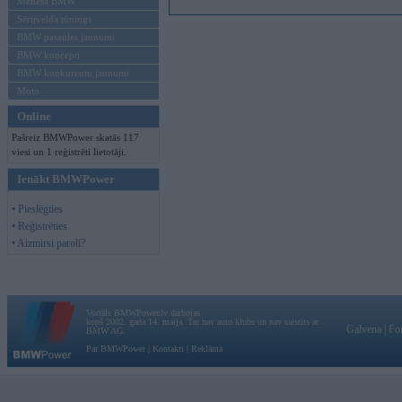
Mēneša BMW
Sērijveida tūnings
BMW pasaules jaunumi
BMW koncepti
BMW konkurentu jaunumi
Moto
Online
Pašreiz BMWPower skatās 117
viesi un 1 reģistrēti lietotāji.
Ienākt BMWPower
• Pieslēgties
• Reģistrēties
• Aizmirsi paroli?
Vortāls BMWPower.lv darbojas
kopš 2002. gada 14. maija. Tas nav auto klubs un nav saistīts ar
Galvena
|
Fo
BMW AG.
Par BMWPower
|
Kontakti
|
Reklāma