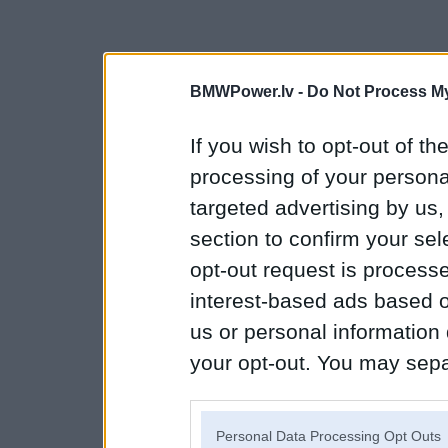
BMWPower.lv -
Do Not Process My
If you wish to opt-out of the
processing of your personal
targeted advertising by us
section to confirm your sel
opt-out request is proces
interest-based ads based o
us or personal information d
your opt-out. You may separ
disclosure of your personal
IAB’s list of downstream pa
Personal Data Processing Opt Outs