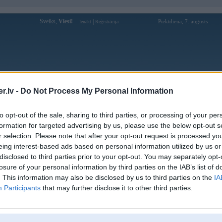
Sveiks,
Viesi!
|
Piektdiena, 7. augusts
Ienākt
Reģistrācija
Forums
Galerijas
Reģistrācija
Lietotāji
Meklētājs
.lv -
Do Not Process My Personal Information
Lietotāja m1kz profils
to opt-out of the sale, sharing to third parties, or processing of your per
formation for targeted advertising by us, please use the below opt-out s
Pēdējo reizi manīts: 22. Feb 2021, 14:00
r selection. Please note that after your opt-out request is processed y
eing interest-based ads based on personal information utilized by us or
Lietotājvārds:
m1kz
disclosed to third parties prior to your opt-out. You may separately opt-
Braucu ar:
e21 323 un 328
losure of your personal information by third parties on the IAB’s list of
Ziņojumi forumā:
197
. This information may also be disclosed by us to third parties on the
IA
Participants
that may further disclose it to other third parties.
Pēdējie ziņojumi forumā
[
]