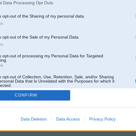
l Data Processing Opt Outs
o opt-out of the Sharing of my personal data.
In
o opt-out of the Sale of my Personal Data.
In
to opt-out of processing my Personal Data for Targeted
ing.
In
o opt-out of Collection, Use, Retention, Sale, and/or Sharing
ersonal Data that Is Unrelated with the Purposes for which it
lected.
Out
CONFIRM
 un nav saistīts ar
Galvena
|
Forums
|
Galerijas
|
Reģistrācija
|
Lietotaāji
|
Meklētājs
|
Reklā
Data Deletion
Data Access
Privacy Policy