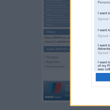
Mēneša BMW
Persona
Sērijveida tūnings
BMW pasaules jaunumi
I want t
BMW koncepti
Opted 
BMW konkurentu jaunumi
Moto
I want t
Online
Opted 
Pašreiz BMWPower skatās 115
viesi un 2 reģistrēti lietotāji.
I want 
Advertis
Ienākt BMWPower
Opted 
• Pieslēgties
• Reģistrēties
I want t
of my P
• Aizmirsi paroli?
was col
Opted 
Vortāls BMWPower.lv darbojas
kopš 2002. gada 14. maija. Tas nav auto klubs
BMW AG.
Par BMWPower
|
Kontakti
|
Reklāma