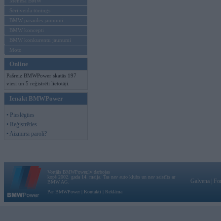
Mēneša BMW
Sērijveida tūnings
BMW pasaules jaunumi
BMW koncepti
BMW konkurentu jaunumi
Moto
Online
Pašreiz BMWPower skatās 197
viesi un 5 reģistrēti lietotāji.
Ienākt BMWPower
• Pieslēgties
• Reģistrēties
• Aizmirsi paroli?
Vortāls BMWPower.lv darbojas
kopš 2002. gada 14. maija. Tas nav auto klubs un nav saistīts ar
Galvena
|
Fo
BMW AG.
Par BMWPower
|
Kontakti
|
Reklāma