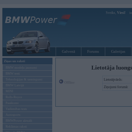
Sveiks,
Viesi!
Ie
Galvenā
Forums
Galerijas
Ziņas un raksti
Lietotāja luong
BMW modeļu jaunumi
BMW testi
Tehnoloģijas & sasniegumi
Lietotājvārds:
Offline
BMW Latvijā
Ziņojumi forumā:
MINI
Rolls-Royce
Pasākumi
Vadāmības tests
Autosports
BMWPower aktuāli
Reklāmas raksti