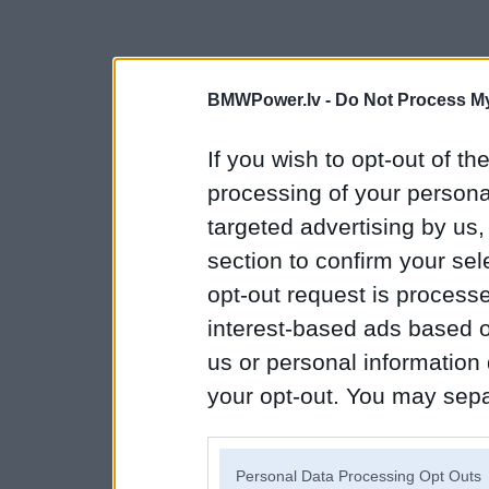
BMWPower.lv -
Do Not Process My
If you wish to opt-out of the
processing of your personal
targeted advertising by us
section to confirm your sel
opt-out request is proces
interest-based ads based o
us or personal information d
your opt-out. You may separ
disclosure of your personal
IAB’s list of downstream pa
Personal Data Processing Opt Outs