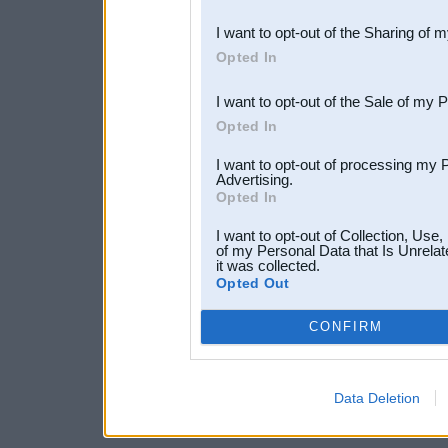
also be disclosed by us to 
I want to opt-out of the Sharing of 
Downstream Participants
th
Opted In
third parties.
I want to opt-out of the Sale of my 
Opted In
I want to opt-out of processing my 
Advertising.
Opted In
I want to opt-out of Collection, Use
of my Personal Data that Is Unrelat
it was collected.
Opted Out
CONFIRM
Data Deletion