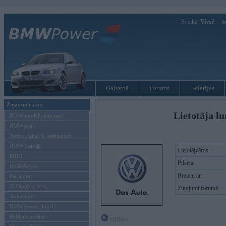
Sveiks,
Viesi!
Ie
Galvenā
Forums
Galerijas
Ziņas un raksti
Lietotāja lu
BMW modeļu jaunumi
BMW testi
Tehnoloģijas & sasniegumi
BMW Latvijā
Lietotājvārds:
MINI
Pilsēta:
Rolls-Royce
Braucu ar:
Pasākumi
Vadāmības tests
Ziņojumi forumā:
Autosports
BMWPower aktuāli
Reklāmas raksti
Offline