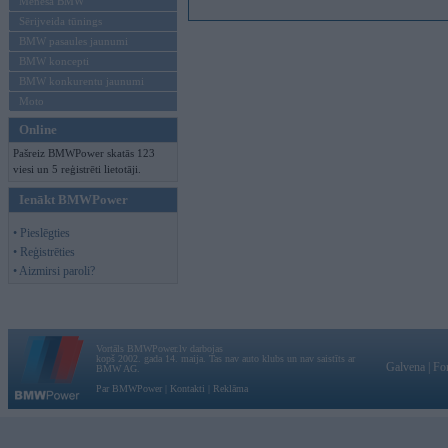
Mēneša BMW
Sērijveida tūnings
BMW pasaules jaunumi
BMW koncepti
BMW konkurentu jaunumi
Moto
Online
Pašreiz BMWPower skatās 123
viesi un 5 reģistrēti lietotāji.
Ienākt BMWPower
• Pieslēgties
• Reģistrēties
• Aizmirsi paroli?
Vortāls BMWPower.lv darbojas
kopš 2002. gada 14. maija. Tas nav auto klubs un nav saistīts ar
Galvena
|
Fo
BMW AG.
Par BMWPower
|
Kontakti
|
Reklāma