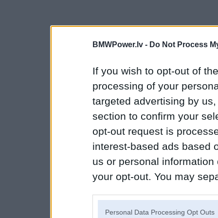
BMWPower.lv -
Do Not Process My
If you wish to opt-out of the
processing of your personal
targeted advertising by us
section to confirm your sel
opt-out request is proces
interest-based ads based o
us or personal information d
your opt-out. You may separ
disclosure of your personal
IAB’s list of downstream pa
Personal Data Processing Opt Outs