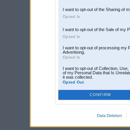
also be disclosed by us to 
I want to opt-out of the Sharing of 
Downstream Participants
th
Opted In
third parties.
I want to opt-out of the Sale of my 
Opted In
I want to opt-out of processing my 
Advertising.
Opted In
I want to opt-out of Collection, Use
of my Personal Data that Is Unrelat
it was collected.
Opted Out
CONFIRM
Data Deletion