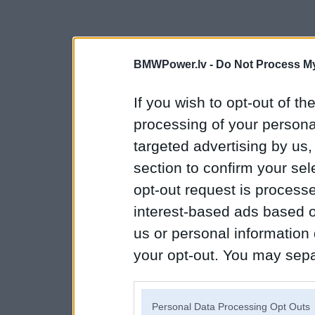
BMWPower.lv -
Do Not Process My
If you wish to opt-out of the
processing of your personal
targeted advertising by us
section to confirm your sel
opt-out request is proces
interest-based ads based o
us or personal information d
your opt-out. You may separ
disclosure of your personal
IAB’s list of downstream pa
Personal Data Processing Opt Outs