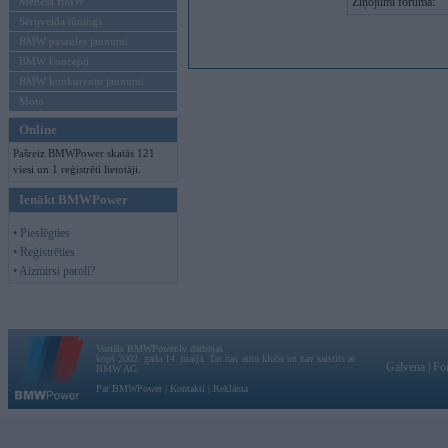
Mēneša BMW
Ziņojumi forumā:
Sērijveida tūnings
BMW pasaules jaunumi
BMW koncepti
BMW konkurentu jaunumi
Moto
Online
Pašreiz BMWPower skatās 121
viesi un 1 reģistrēti lietotāji.
Ienākt BMWPower
• Pieslēgties
• Reģistrēties
• Aizmirsi paroli?
Vortāls BMWPower.lv darbojas
kopš 2002. gada 14. maija. Tas nav auto klubs un nav saistīts ar
Galvena
|
Fo
BMW AG.
Par BMWPower
|
Kontakti
|
Reklāma