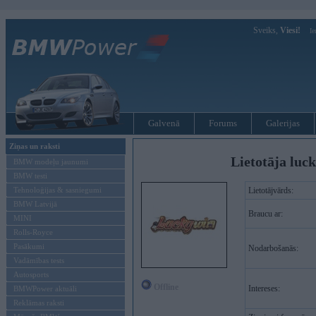
Sveiks,
Viesi!
Ie
Galvenā
Forums
Galerijas
Ziņas un raksti
Lietotāja luc
BMW modeļu jaunumi
BMW testi
Tehnoloģijas & sasniegumi
Lietotājvārds:
BMW Latvijā
Braucu ar:
MINI
Rolls-Royce
Pasākumi
Nodarbošanās:
Vadāmības tests
Autosports
Offline
Intereses:
BMWPower aktuāli
Reklāmas raksti