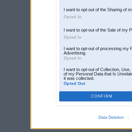
also be disclosed by us to 
I want to opt-out of the Sharing of 
Downstream Participants
th
Opted In
third parties.
I want to opt-out of the Sale of my 
Opted In
I want to opt-out of processing my 
Advertising.
Opted In
I want to opt-out of Collection, Use
of my Personal Data that Is Unrelat
it was collected.
Opted Out
CONFIRM
Data Deletion