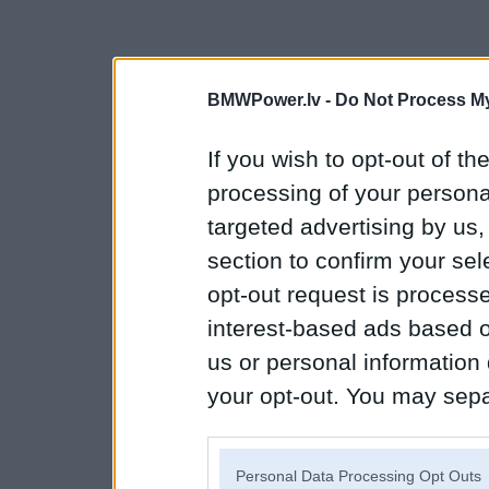
BMWPower.lv -
Do Not Process My
If you wish to opt-out of the
processing of your personal
targeted advertising by us
section to confirm your sel
opt-out request is proces
interest-based ads based o
us or personal information d
your opt-out. You may separ
disclosure of your personal
IAB’s list of downstream pa
Personal Data Processing Opt Outs