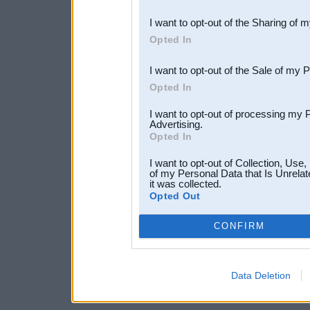
also be disclosed by us to 
I want to opt-out of the Sharing of 
Downstream Participants
th
Opted In
third parties.
I want to opt-out of the Sale of my 
Opted In
I want to opt-out of processing my 
Advertising.
Opted In
I want to opt-out of Collection, Use
of my Personal Data that Is Unrelat
it was collected.
Opted Out
CONFIRM
Data Deletion