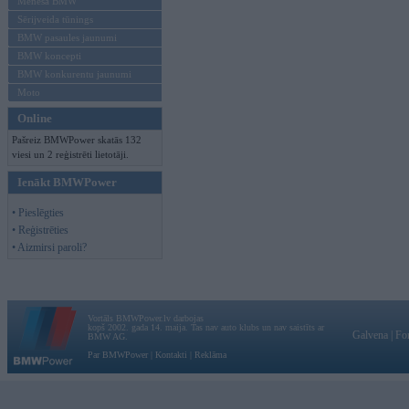
Mēneša BMW
Sērijveida tūnings
BMW pasaules jaunumi
BMW koncepti
BMW konkurentu jaunumi
Moto
Online
Pašreiz BMWPower skatās 132
viesi un 2 reģistrēti lietotāji.
Ienākt BMWPower
• Pieslēgties
• Reģistrēties
• Aizmirsi paroli?
Vortāls BMWPower.lv darbojas
kopš 2002. gada 14. maija. Tas nav auto klubs un nav saistīts ar
Galvena
|
Fo
BMW AG.
Par BMWPower
|
Kontakti
|
Reklāma