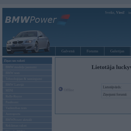
Sveiks,
Viesi!
Ie
Galvenā
Forums
Galerijas
Ziņas un raksti
Lietotāja luck
BMW modeļu jaunumi
BMW testi
Tehnoloģijas & sasniegumi
BMW Latvijā
Lietotājvārds:
Offline
MINI
Ziņojumi forumā:
Rolls-Royce
Pasākumi
Vadāmības tests
Autosports
BMWPower aktuāli
Reklāmas raksti