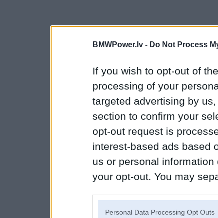
BMWPower.lv -
Do Not Process My
If you wish to opt-out of the
processing of your personal
targeted advertising by us
section to confirm your sel
opt-out request is proces
interest-based ads based o
us or personal information d
your opt-out. You may separ
disclosure of your personal
IAB’s list of downstream pa
Personal Data Processing Opt Outs