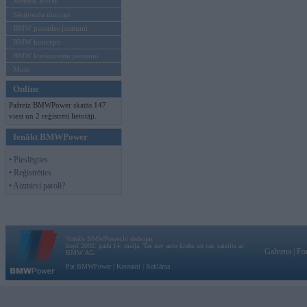
Mēneša BMW
Sērijveida tūnings
BMW pasaules jaunumi
BMW koncepti
BMW konkurentu jaunumi
Moto
Online
Pašreiz BMWPower skatās 147
viesi un 2 reģistrēti lietotāji.
Ienākt BMWPower
• Pieslēgties
• Reģistrēties
• Aizmirsi paroli?
Vortāls BMWPower.lv darbojas
kopš 2002. gada 14. maija. Tas nav auto klubs un nav saistīts ar
Galvena
|
Fo
BMW AG.
Par BMWPower
|
Kontakti
|
Reklāma