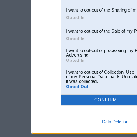
also be disclosed by us to 
I want to opt-out of the Sharing of 
Downstream Participants
th
Opted In
third parties.
I want to opt-out of the Sale of my 
Opted In
I want to opt-out of processing my 
Advertising.
Opted In
I want to opt-out of Collection, Use
of my Personal Data that Is Unrelat
it was collected.
Opted Out
CONFIRM
Data Deletion