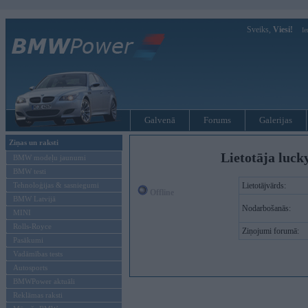
Sveiks,
Viesi!
Ie
Galvenā
Forums
Galerijas
Ziņas un raksti
Lietotāja luck
BMW modeļu jaunumi
BMW testi
Tehnoloģijas & sasniegumi
Lietotājvārds:
Offline
BMW Latvijā
Nodarbošanās:
MINI
Rolls-Royce
Ziņojumi forumā:
Pasākumi
Vadāmības tests
Autosports
BMWPower aktuāli
Reklāmas raksti