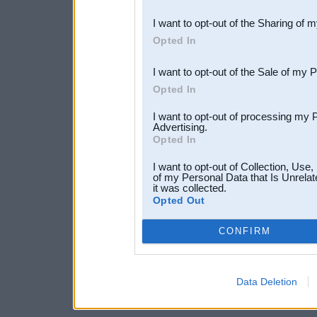
also be disclosed by us to 
I want to opt-out of the Sharing of 
Downstream Participants
th
Opted In
third parties.
I want to opt-out of the Sale of my 
Opted In
I want to opt-out of processing my 
Advertising.
Opted In
I want to opt-out of Collection, Use
of my Personal Data that Is Unrelat
it was collected.
Opted Out
CONFIRM
Data Deletion