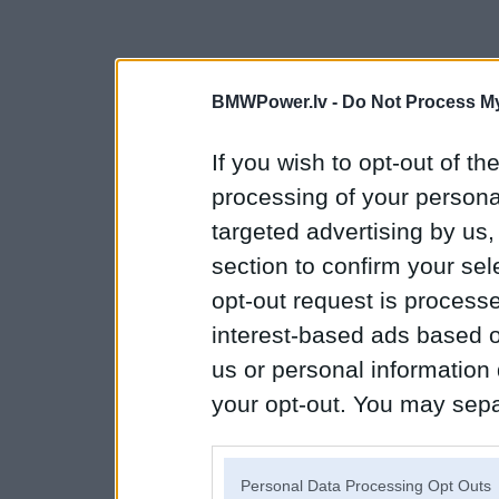
BMWPower.lv -
Do Not Process My
If you wish to opt-out of the
processing of your personal
targeted advertising by us
section to confirm your sel
opt-out request is proces
interest-based ads based o
us or personal information d
your opt-out. You may separ
disclosure of your personal
IAB’s list of downstream pa
Personal Data Processing Opt Outs