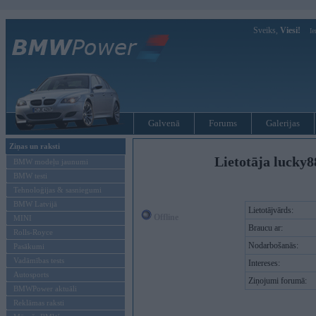
Sveiks,
Viesi!
Ie
Galvenā
Forums
Galerijas
Ziņas un raksti
Lietotāja lucky
BMW modeļu jaunumi
BMW testi
Tehnoloģijas & sasniegumi
BMW Latvijā
Lietotājvārds:
Offline
MINI
Braucu ar:
Rolls-Royce
Nodarbošanās:
Pasākumi
Vadāmības tests
Intereses:
Autosports
Ziņojumi forumā:
BMWPower aktuāli
Reklāmas raksti