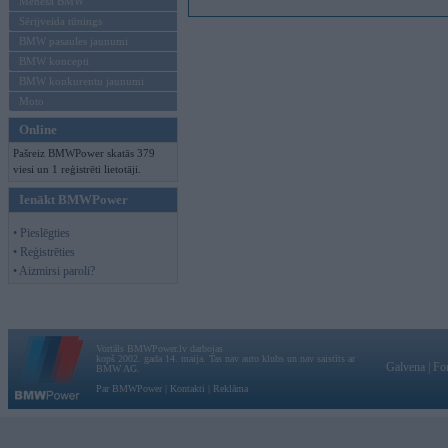
Mēneša BMW
Sērijveida tūnings
BMW pasaules jaunumi
BMW koncepti
BMW konkurentu jaunumi
Moto
Online
Pašreiz BMWPower skatās 379
viesi un 1 reģistrēti lietotāji.
Ienākt BMWPower
• Pieslēgties
• Reģistrēties
• Aizmirsi paroli?
Vortāls BMWPower.lv darbojas
kopš 2002. gada 14. maija. Tas nav auto klubs un nav saistīts ar
Galvena
|
Fo
BMW AG.
Par BMWPower
|
Kontakti
|
Reklāma