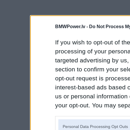
BMWPower.lv -
Do Not Process My
If you wish to opt-out of the
processing of your personal
targeted advertising by us
section to confirm your sel
opt-out request is proces
interest-based ads based o
us or personal information d
your opt-out. You may separ
disclosure of your personal
IAB’s list of downstream pa
Personal Data Processing Opt Outs