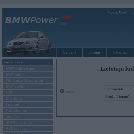
Sveiks,
Viesi!
Ie
Galvenā
Forums
Galerijas
Ziņas un raksti
Lietotāja luc
BMW modeļu jaunumi
BMW testi
Tehnoloģijas & sasniegumi
BMW Latvijā
Lietotājvārds:
Offline
MINI
Ziņojumi forumā:
Rolls-Royce
Pasākumi
Vadāmības tests
Autosports
BMWPower aktuāli
Reklāmas raksti