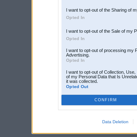
also be disclosed by us to 
I want to opt-out of the Sharing of 
Downstream Participants
th
Opted In
third parties.
I want to opt-out of the Sale of my 
Opted In
I want to opt-out of processing my 
Advertising.
Opted In
I want to opt-out of Collection, Use
of my Personal Data that Is Unrelat
it was collected.
Opted Out
CONFIRM
Data Deletion