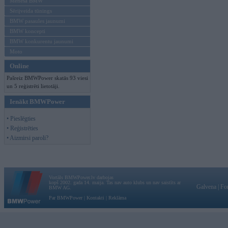
Mēneša BMW
Sērijveida tūnings
BMW pasaules jaunumi
BMW koncepti
BMW konkurentu jaunumi
Moto
Online
Pašreiz BMWPower skatās 93 viesi
un 5 reģistrēti lietotāji.
Ienākt BMWPower
• Pieslēgties
• Reģistrēties
• Aizmirsi paroli?
Vortāls BMWPower.lv darbojas
kopš 2002. gada 14. maija. Tas nav auto klubs un nav saistīts ar
Galvena
|
Fo
BMW AG.
Par BMWPower
|
Kontakti
|
Reklāma