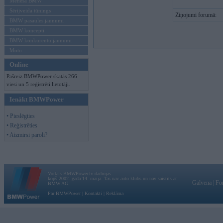
Mēneša BMW
Sērijveida tūnings
Ziņojumi forumā:
BMW pasaules jaunumi
BMW koncepti
BMW konkurentu jaunumi
Moto
Online
Pašreiz BMWPower skatās 266
viesi un 5 reģistrēti lietotāji.
Ienākt BMWPower
• Pieslēgties
• Reģistrēties
• Aizmirsi paroli?
Vortāls BMWPower.lv darbojas
kopš 2002. gada 14. maija. Tas nav auto klubs un nav saistīts ar
Galvena
|
Fo
BMW AG.
Par BMWPower
|
Kontakti
|
Reklāma