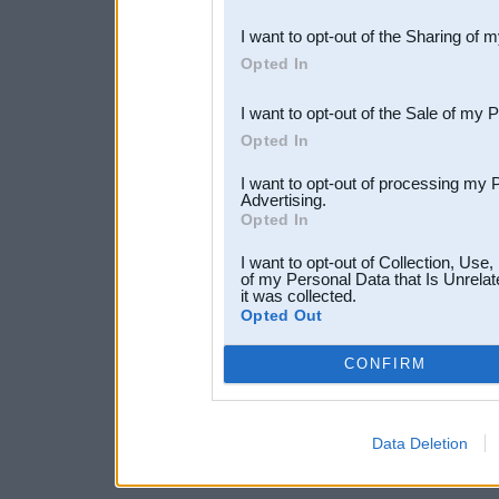
also be disclosed by us to 
I want to opt-out of the Sharing of 
Downstream Participants
th
Opted In
third parties.
I want to opt-out of the Sale of my 
Opted In
I want to opt-out of processing my 
Advertising.
Opted In
I want to opt-out of Collection, Use
of my Personal Data that Is Unrelat
it was collected.
Opted Out
CONFIRM
Data Deletion