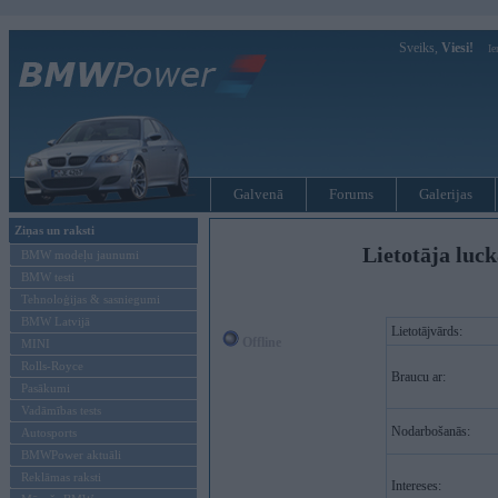
Sveiks,
Viesi!
Ie
Galvenā
Forums
Galerijas
Ziņas un raksti
Lietotāja luck
BMW modeļu jaunumi
BMW testi
Tehnoloģijas & sasniegumi
BMW Latvijā
Lietotājvārds:
Offline
MINI
Rolls-Royce
Braucu ar:
Pasākumi
Vadāmības tests
Nodarbošanās:
Autosports
BMWPower aktuāli
Reklāmas raksti
Intereses: