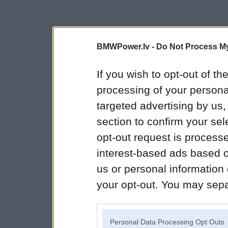
BMWPower.lv -
Do Not Process My
If you wish to opt-out of the
processing of your personal
targeted advertising by us
section to confirm your sel
opt-out request is proces
interest-based ads based o
us or personal information d
your opt-out. You may separ
disclosure of your personal
IAB’s list of downstream pa
Personal Data Processing Opt Outs