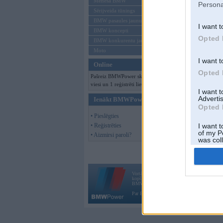
Mēneša BMW
Persona
Sērijveida tūnings
BMW pasaules jaunumi
I want t
BMW koncepti
Opted 
BMW konkurentu jaunumi
Moto
I want t
Online
Opted 
Pašreiz BMWPower skatās 148
viesi un 1 reģistrēti lietotāji.
I want 
Advertis
Ienākt BMWPower
Opted 
• Pieslēgties
• Reģistrēties
I want t
of my P
• Aizmirsi paroli?
was col
Opted 
Vortāls BMWPower.lv darbojas
kopš 2002. gada 14. maija. Tas nav auto klubs
BMW AG.
Par BMWPower
|
Kontakti
|
Reklāma