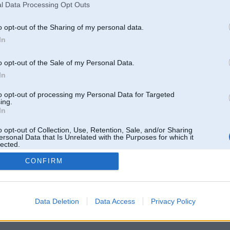
l Data Processing Opt Outs
o opt-out of the Sharing of my personal data.
In
o opt-out of the Sale of my Personal Data.
In
to opt-out of processing my Personal Data for Targeted
ing.
In
o opt-out of Collection, Use, Retention, Sale, and/or Sharing
ersonal Data that Is Unrelated with the Purposes for which it
lected.
Out
CONFIRM
 un nav saistīts ar
Galvena
|
Forums
|
Galerijas
|
Reģistrācija
|
Lietotaāji
|
Meklētājs
|
Reklā
Data Deletion
Data Access
Privacy Policy