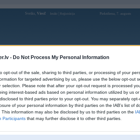
Sveiks,
Viesi!
|
Piektdiena, 7. augusts
Ienākt
Reģistrācija
Forums
Galerijas
Reģistrācija
Lietotāji
Meklētājs
.lv -
Do Not Process My Personal Information
Lietotāja luck8itcom3 profils
to opt-out of the sale, sharing to third parties, or processing of your per
formation for targeted advertising by us, please use the below opt-out s
Pēdējo reizi manīts: 12. Apr 2026, 14:35
r selection. Please note that after your opt-out request is processed y
eing interest-based ads based on personal information utilized by us or
Lietotājvārds:
luck8itcom3
disclosed to third parties prior to your opt-out. You may separately opt-
Ziņojumi forumā:
0
losure of your personal information by third parties on the IAB’s list of
Pēdējie ziņojumi forumā
[
]
. This information may also be disclosed by us to third parties on the
IA
Participants
that may further disclose it to other third parties.