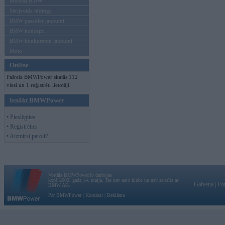
Mēneša BMW
Sērijveida tūnings
BMW pasaules jaunumi
BMW koncepti
BMW konkurentu jaunumi
Moto
Online
Pašreiz BMWPower skatās 112
viesi un 1 reģistrēti lietotāji.
Ienākt BMWPower
• Pieslēgties
• Reģistrēties
• Aizmirsi paroli?
Vortāls BMWPower.lv darbojas
kopš 2002. gada 14. maija. Tas nav auto klubs un nav saistīts ar
Galvena
|
Fo
BMW AG.
Par BMWPower
|
Kontakti
|
Reklāma