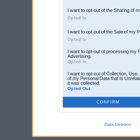
also be disclosed by us to 
I want to opt-out of the Sharing of 
Downstream Participants
th
Opted In
third parties.
I want to opt-out of the Sale of my 
Opted In
I want to opt-out of processing my 
Advertising.
Opted In
I want to opt-out of Collection, Use
of my Personal Data that Is Unrelat
it was collected.
Opted Out
CONFIRM
Data Deletion