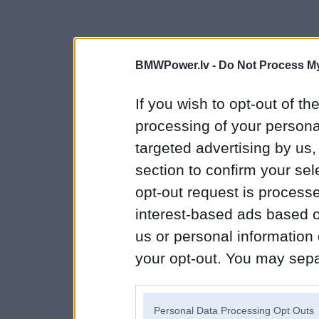
BMWPower.lv -
Do Not Process My
If you wish to opt-out of the
processing of your personal
targeted advertising by us
section to confirm your sel
opt-out request is proces
interest-based ads based o
us or personal information d
your opt-out. You may separ
disclosure of your personal
IAB’s list of downstream pa
Personal Data Processing Opt Outs