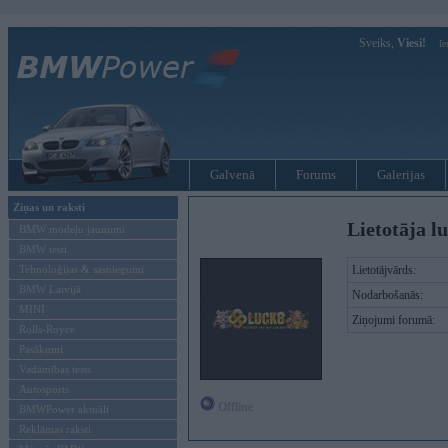
Sveiks,
Viesi!
Ie
Galvenā
Forums
Galerijas
Ziņas un raksti
Lietotāja l
BMW modeļu jaunumi
BMW testi
Tehnoloģijas & sasniegumi
Lietotājvārds:
BMW Latvijā
Nodarbošanās:
MINI
Ziņojumi forumā:
Rolls-Royce
Pasākumi
Vadāmības tests
Autosports
Offline
BMWPower aktuāli
Reklāmas raksti