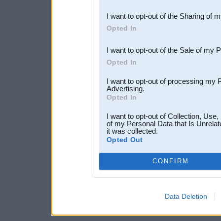
also be disclosed by us to 
I want to opt-out of the Sharing of 
Downstream Participants
th
Opted In
third parties.
I want to opt-out of the Sale of my 
Opted In
I want to opt-out of processing my 
Advertising.
Opted In
I want to opt-out of Collection, Use
of my Personal Data that Is Unrelat
it was collected.
Opted Out
CONFIRM
Data Deletion