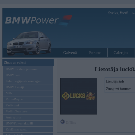
Sveiks,
Viesi!
Ie
Galvenā
Forums
Galerijas
Ziņas un raksti
Lietotāja luck8
BMW modeļu jaunumi
BMW testi
Tehnoloģijas & sasniegumi
Lietotājvārds:
BMW Latvijā
Ziņojumi forumā:
MINI
Rolls-Royce
Pasākumi
Vadāmības tests
Autosports
Offline
BMWPower aktuāli
Reklāmas raksti