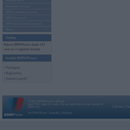
Mēneša BMW
Sērijveida tūnings
BMW pasaules jaunumi
BMW koncepti
BMW konkurentu jaunumi
Moto
Online
Pašreiz BMWPower skatās 142
viesi un 4 reģistrēti lietotāji.
Ienākt BMWPower
• Pieslēgties
• Reģistrēties
• Aizmirsi paroli?
Vortāls BMWPower.lv darbojas
kopš 2002. gada 14. maija. Tas nav auto klubs un nav saistīts ar
Galvena
|
Fo
BMW AG.
Par BMWPower
|
Kontakti
|
Reklāma