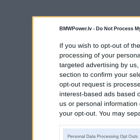
BMWPower.lv -
Do Not Process My
If you wish to opt-out of the
processing of your personal
targeted advertising by us
section to confirm your sel
opt-out request is proces
interest-based ads based o
us or personal information d
your opt-out. You may separ
disclosure of your personal
IAB’s list of downstream pa
Personal Data Processing Opt Outs