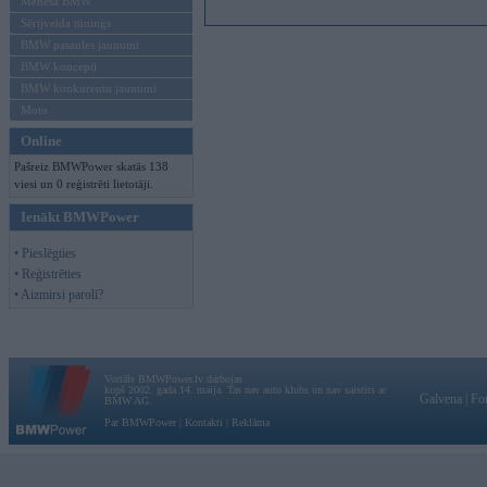
Mēneša BMW
Sērijveida tūnings
BMW pasaules jaunumi
BMW koncepti
BMW konkurentu jaunumi
Moto
Online
Pašreiz BMWPower skatās 138
viesi un 0 reģistrēti lietotāji.
Ienākt BMWPower
• Pieslēgties
• Reģistrēties
• Aizmirsi paroli?
Vortāls BMWPower.lv darbojas
kopš 2002. gada 14. maija. Tas nav auto klubs un nav saistīts ar
Galvena
|
Fo
BMW AG.
Par BMWPower
|
Kontakti
|
Reklāma