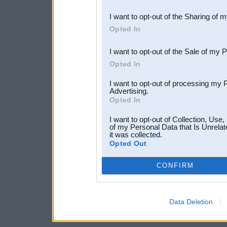
also be disclosed by us to 
I want to opt-out of the Sharing of 
Downstream Participants
th
Opted In
third parties.
I want to opt-out of the Sale of my 
Opted In
I want to opt-out of processing my 
Advertising.
Opted In
I want to opt-out of Collection, Use
of my Personal Data that Is Unrelat
it was collected.
Opted Out
CONFIRM
Data Deletion