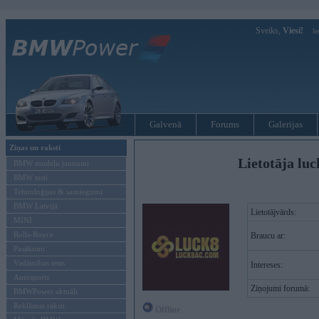
Sveiks,
Viesi!
Ie
Galvenā
Forums
Galerijas
Ziņas un raksti
Lietotāja lu
BMW modeļu jaunumi
BMW testi
Tehnoloģijas & sasniegumi
BMW Latvijā
Lietotājvārds:
MINI
Rolls-Royce
Braucu ar:
Pasākumi
Vadāmības tests
Intereses:
Autosports
Ziņojumi forumā:
BMWPower aktuāli
Reklāmas raksti
Offline