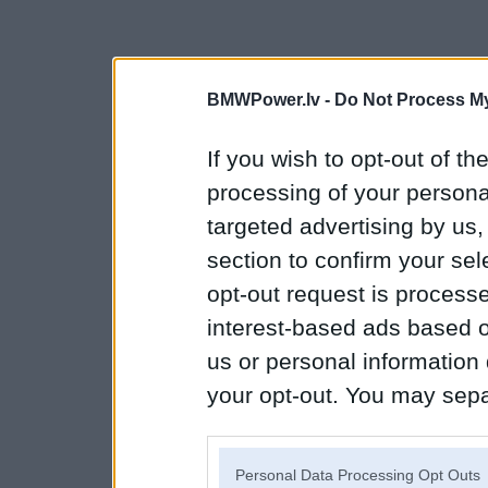
BMWPower.lv -
Do Not Process My
If you wish to opt-out of the
processing of your personal
targeted advertising by us
section to confirm your sel
opt-out request is proces
interest-based ads based o
us or personal information d
your opt-out. You may separ
disclosure of your personal
IAB’s list of downstream pa
Personal Data Processing Opt Outs