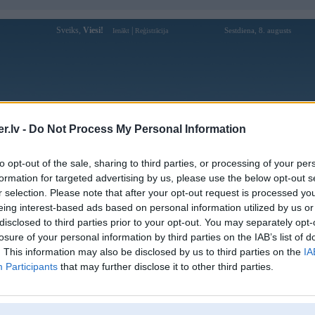
Sveiks,
Viesi!
|
Sestdiena, 8. augusts
Ienākt
Reģistrācija
Forums
Galerijas
Reģistrācija
Lietotāji
Meklētājs
.lv -
Do Not Process My Personal Information
Lietotāja luck88games2 profils
to opt-out of the sale, sharing to third parties, or processing of your per
formation for targeted advertising by us, please use the below opt-out s
Lietotājvārds:
luck88games2
r selection. Please note that after your opt-out request is processed y
eing interest-based ads based on personal information utilized by us or
Ziņojumi forumā:
0
disclosed to third parties prior to your opt-out. You may separately opt-
Pēdējie ziņojumi forumā
[
]
losure of your personal information by third parties on the IAB’s list of
. This information may also be disclosed by us to third parties on the
IA
Participants
that may further disclose it to other third parties.