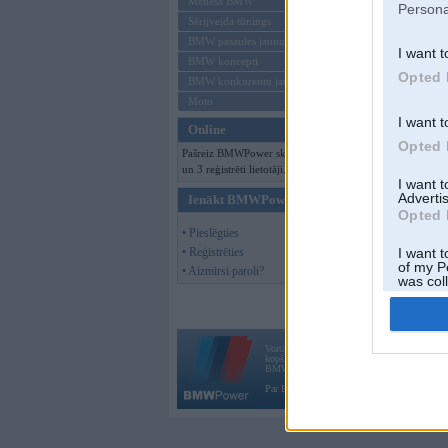
Mēneša BMW
Persona
Sērijveida tūnings
BMW pasaules jaunumi
I want t
BMW koncepti
Opted 
BMW konkurentu jaunumi
Moto
I want t
Online
Opted 
Pašreiz BMWPower skatās 80 viesi
un 3 reģistrēti lietotāji.
I want 
Advertis
Ienākt BMWPower
Opted 
• Pieslēgties
• Reģistrēties
I want t
of my P
• Aizmirsi paroli?
was col
Opted 
Vortāls BMWPower.lv darbojas
kopš 2002. gada 14. maija. Tas nav auto klubs
BMW AG.
Par BMWPower
|
Kontakti
|
Reklāma