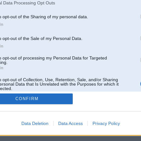
l Data Processing Opt Outs
o opt-out of the Sharing of my personal data.
In
o opt-out of the Sale of my Personal Data.
In
to opt-out of processing my Personal Data for Targeted
ing.
In
o opt-out of Collection, Use, Retention, Sale, and/or Sharing
ersonal Data that Is Unrelated with the Purposes for which it
lected.
Out
CONFIRM
 un nav saistīts ar
Galvena
|
Forums
|
Galerijas
|
Reģistrācija
|
Lietotaāji
|
Meklētājs
|
Reklā
Data Deletion
Data Access
Privacy Policy