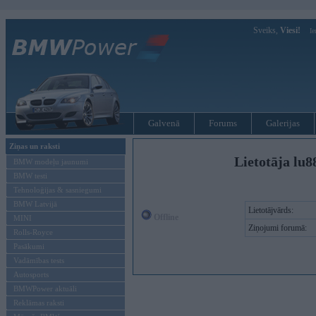
Sveiks,
Viesi!
Ie
Galvenā
Forums
Galerijas
Ziņas un raksti
Lietotāja lu
BMW modeļu jaunumi
BMW testi
Tehnoloģijas & sasniegumi
BMW Latvijā
Lietotājvārds:
Offline
MINI
Ziņojumi forumā:
Rolls-Royce
Pasākumi
Vadāmības tests
Autosports
BMWPower aktuāli
Reklāmas raksti