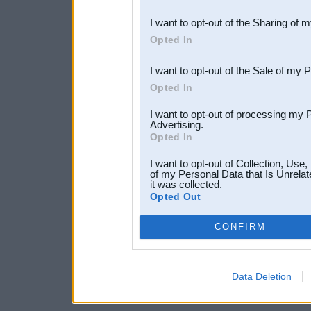
also be disclosed by us to 
I want to opt-out of the Sharing of 
Downstream Participants
th
Opted In
third parties.
I want to opt-out of the Sale of my 
Opted In
I want to opt-out of processing my 
Advertising.
Opted In
I want to opt-out of Collection, Use
of my Personal Data that Is Unrelat
it was collected.
Opted Out
CONFIRM
Data Deletion