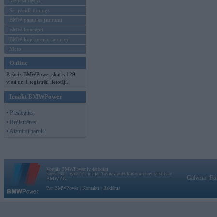
Mēneša BMW
Sērijveida tūnings
BMW pasaules jaunumi
BMW koncepti
BMW konkurentu jaunumi
Moto
Online
Pašreiz BMWPower skatās 129
viesi un 1 reģistrēti lietotāji.
Ienākt BMWPower
• Pieslēgties
• Reģistrēties
• Aizmirsi paroli?
Vortāls BMWPower.lv darbojas
kopš 2002. gada 14. maija. Tas nav auto klubs un nav saistīts ar
Galvena
|
Fo
BMW AG.
Par BMWPower
|
Kontakti
|
Reklāma