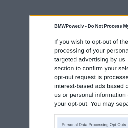
BMWPower.lv -
Do Not Process My
If you wish to opt-out of the
processing of your personal
targeted advertising by us
section to confirm your sel
opt-out request is proces
interest-based ads based o
us or personal information d
your opt-out. You may separ
disclosure of your personal
IAB’s list of downstream pa
Personal Data Processing Opt Outs