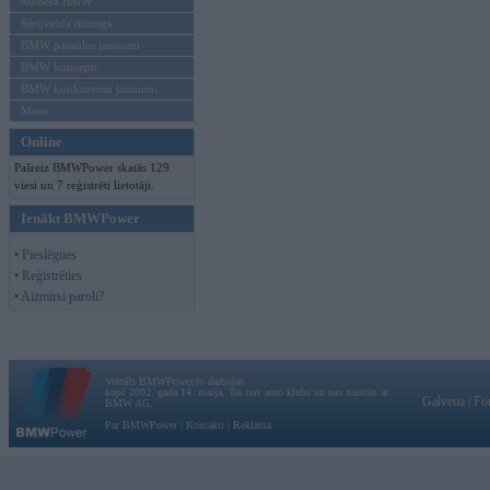
Mēneša BMW
Sērijveida tūnings
BMW pasaules jaunumi
BMW koncepti
BMW konkurentu jaunumi
Moto
Online
Pašreiz BMWPower skatās 129
viesi un 7 reģistrēti lietotāji.
Ienākt BMWPower
• Pieslēgties
• Reģistrēties
• Aizmirsi paroli?
Vortāls BMWPower.lv darbojas
kopš 2002. gada 14. maija. Tas nav auto klubs un nav saistīts ar
Galvena
|
Fo
BMW AG.
Par BMWPower
|
Kontakti
|
Reklāma