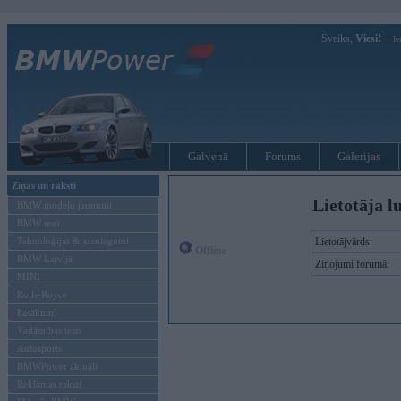
Sveiks,
Viesi!
Ie
Galvenā
Forums
Galerijas
Ziņas un raksti
Lietotāja l
BMW modeļu jaunumi
BMW testi
Tehnoloģijas & sasniegumi
Lietotājvārds:
Offline
BMW Latvijā
Ziņojumi forumā:
MINI
Rolls-Royce
Pasākumi
Vadāmības tests
Autosports
BMWPower aktuāli
Reklāmas raksti