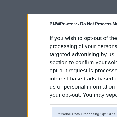
BMWPower.lv -
Do Not Process My
If you wish to opt-out of the
processing of your personal
targeted advertising by us
section to confirm your sel
opt-out request is proces
interest-based ads based o
us or personal information d
your opt-out. You may separ
disclosure of your personal
IAB’s list of downstream pa
Personal Data Processing Opt Outs