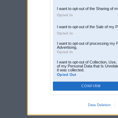
also be disclosed by us to 
I want to opt-out of the Sharing of 
Downstream Participants
th
Opted In
third parties.
I want to opt-out of the Sale of my 
Opted In
I want to opt-out of processing my 
Advertising.
Opted In
I want to opt-out of Collection, Use
of my Personal Data that Is Unrelat
it was collected.
Opted Out
CONFIRM
Data Deletion