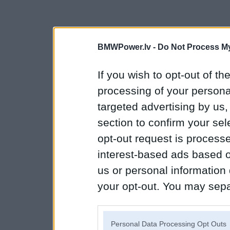
BMWPower.lv -
Do Not Process My
If you wish to opt-out of the
processing of your personal
targeted advertising by us
section to confirm your sel
opt-out request is proces
interest-based ads based o
us or personal information d
your opt-out. You may separ
disclosure of your personal
IAB’s list of downstream pa
Personal Data Processing Opt Outs