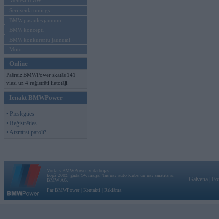
Mēneša BMW
Sērijveida tūnings
BMW pasaules jaunumi
BMW koncepti
BMW konkurentu jaunumi
Moto
Online
Pašreiz BMWPower skatās 141
viesi un 4 reģistrēti lietotāji.
Ienākt BMWPower
• Pieslēgties
• Reģistrēties
• Aizmirsi paroli?
Vortāls BMWPower.lv darbojas
kopš 2002. gada 14. maija. Tas nav auto klubs un nav saistīts ar
Galvena
|
Fo
BMW AG.
Par BMWPower
|
Kontakti
|
Reklāma