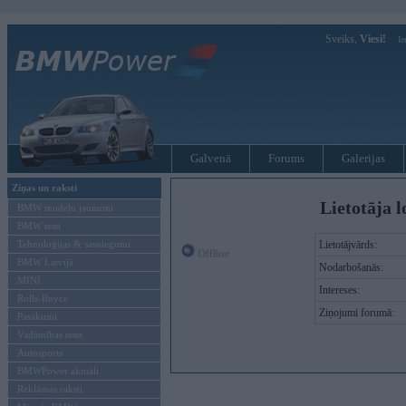
Sveiks,
Viesi!
Ie
Galvenā
Forums
Galerijas
Ziņas un raksti
Lietotāja l
BMW modeļu jaunumi
BMW testi
Tehnoloģijas & sasniegumi
Lietotājvārds:
Offline
BMW Latvijā
Nodarbošanās:
MINI
Intereses:
Rolls-Royce
Ziņojumi forumā:
Pasākumi
Vadāmības tests
Autosports
BMWPower aktuāli
Reklāmas raksti