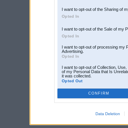
also be disclosed by us to 
I want to opt-out of the Sharing of 
Downstream Participants
th
Opted In
third parties.
I want to opt-out of the Sale of my 
Opted In
I want to opt-out of processing my 
Advertising.
Opted In
I want to opt-out of Collection, Use
of my Personal Data that Is Unrelat
it was collected.
Opted Out
CONFIRM
Data Deletion