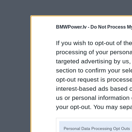
BMWPower.lv -
Do Not Process My
If you wish to opt-out of the
processing of your personal
targeted advertising by us
section to confirm your sel
opt-out request is proces
interest-based ads based o
us or personal information d
your opt-out. You may separ
disclosure of your personal
IAB’s list of downstream pa
Personal Data Processing Opt Outs