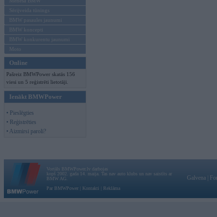
Mēneša BMW
Sērijveida tūnings
BMW pasaules jaunumi
BMW koncepti
BMW konkurentu jaunumi
Moto
Online
Pašreiz BMWPower skatās 156
viesi un 5 reģistrēti lietotāji.
Ienākt BMWPower
• Pieslēgties
• Reģistrēties
• Aizmirsi paroli?
Vortāls BMWPower.lv darbojas
kopš 2002. gada 14. maija. Tas nav auto klubs un nav saistīts ar
Galvena
|
Fo
BMW AG.
Par BMWPower
|
Kontakti
|
Reklāma