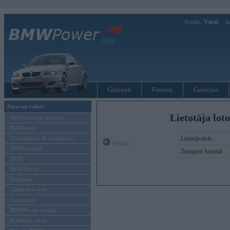
Sveiks,
Viesi!
Ie
Galvenā
Forums
Galerijas
Ziņas un raksti
Lietotāja lot
BMW modeļu jaunumi
BMW testi
Tehnoloģijas & sasniegumi
Lietotājvārds:
Offline
BMW Latvijā
Ziņojumi forumā:
MINI
Rolls-Royce
Pasākumi
Vadāmības tests
Autosports
BMWPower aktuāli
Reklāmas raksti