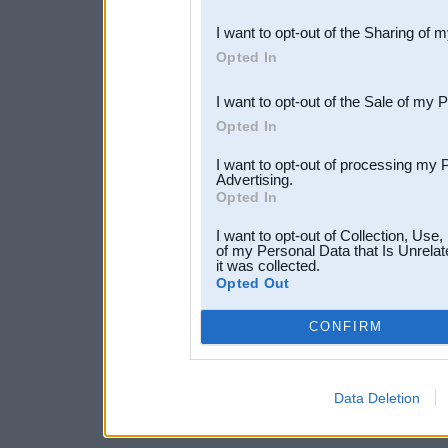
also be disclosed by us to 
I want to opt-out of the Sharing of 
Downstream Participants
th
Opted In
third parties.
I want to opt-out of the Sale of my 
Opted In
I want to opt-out of processing my 
Advertising.
Opted In
I want to opt-out of Collection, Use
of my Personal Data that Is Unrelat
it was collected.
Opted Out
CONFIRM
Data Deletion