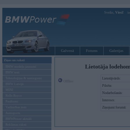
Sveiks,
Viesi!
Ie
Galvenā
Forums
Galerijas
Ziņas un raksti
Lietotāja lodeho
BMW modeļu jaunumi
BMW testi
Tehnoloģijas & sasniegumi
Lietotājvārds:
Offline
BMW Latvijā
Pilsēta:
MINI
Nodarbošanās:
Rolls-Royce
Intereses:
Pasākumi
Vadāmības tests
Ziņojumi forumā:
Autosports
BMWPower aktuāli
Reklāmas raksti