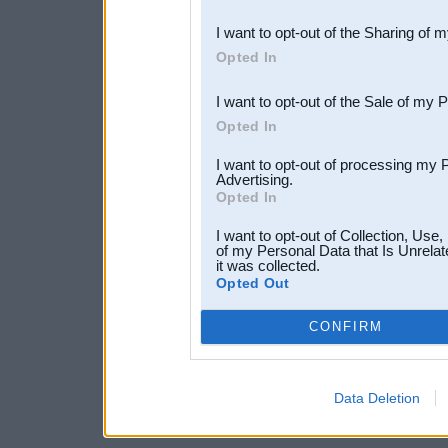
also be disclosed by us to 
I want to opt-out of the Sharing of 
Downstream Participants
th
Opted In
third parties.
I want to opt-out of the Sale of my 
Opted In
I want to opt-out of processing my 
Advertising.
Opted In
I want to opt-out of Collection, Use
of my Personal Data that Is Unrelat
it was collected.
Opted Out
CONFIRM
Data Deletion