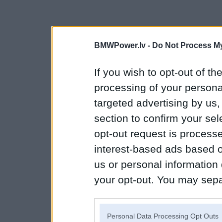
BMWPower.lv -
Do Not Process My
If you wish to opt-out of the
processing of your personal
targeted advertising by us
section to confirm your sel
opt-out request is proces
interest-based ads based o
us or personal information d
your opt-out. You may separ
disclosure of your personal
IAB’s list of downstream pa
Personal Data Processing Opt Outs