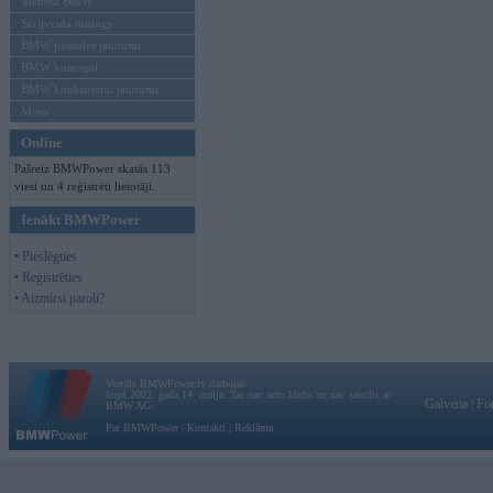
Mēneša BMW
Sērijveida tūnings
BMW pasaules jaunumi
BMW koncepti
BMW konkurentu jaunumi
Moto
Online
Pašreiz BMWPower skatās 113
viesi un 4 reģistrēti lietotāji.
Ienākt BMWPower
• Pieslēgties
• Reģistrēties
• Aizmirsi paroli?
Vortāls BMWPower.lv darbojas
kopš 2002. gada 14. maija. Tas nav auto klubs un nav saistīts ar
Galvena
|
Fo
BMW AG.
Par BMWPower
|
Kontakti
|
Reklāma