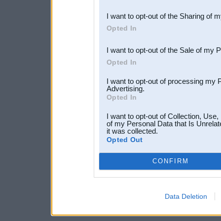
also be disclosed by us to 
I want to opt-out of the Sharing of 
Downstream Participants
th
Opted In
third parties.
I want to opt-out of the Sale of my 
Opted In
I want to opt-out of processing my 
Advertising.
Opted In
I want to opt-out of Collection, Use
of my Personal Data that Is Unrelat
it was collected.
Opted Out
CONFIRM
Data Deletion