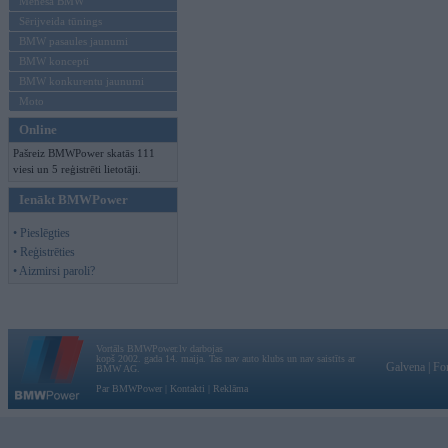
Mēneša BMW
Sērijveida tūnings
BMW pasaules jaunumi
BMW koncepti
BMW konkurentu jaunumi
Moto
Online
Pašreiz BMWPower skatās 111
viesi un 5 reģistrēti lietotāji.
Ienākt BMWPower
• Pieslēgties
• Reģistrēties
• Aizmirsi paroli?
Vortāls BMWPower.lv darbojas
kopš 2002. gada 14. maija. Tas nav auto klubs un nav saistīts ar
Galvena
|
Fo
BMW AG.
Par BMWPower
|
Kontakti
|
Reklāma