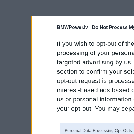
BMWPower.lv -
Do Not Process My
If you wish to opt-out of the
processing of your personal
targeted advertising by us
section to confirm your sel
opt-out request is proces
interest-based ads based o
us or personal information d
your opt-out. You may separ
disclosure of your personal
IAB’s list of downstream pa
Personal Data Processing Opt Outs