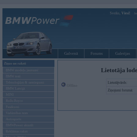
Sveiks,
Viesi!
Ie
Galvenā
Forums
Galerijas
Ziņas un raksti
Lietotāja lod
BMW modeļu jaunumi
BMW testi
Tehnoloģijas & sasniegumi
Lietotājvārds:
Offline
BMW Latvijā
Ziņojumi forumā:
MINI
Rolls-Royce
Pasākumi
Vadāmības tests
Autosports
BMWPower aktuāli
Reklāmas raksti