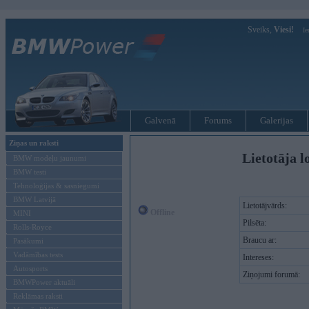
Sveiks,
Viesi!
Ie
Galvenā
Forums
Galerijas
Ziņas un raksti
Lietotāja l
BMW modeļu jaunumi
BMW testi
Tehnoloģijas & sasniegumi
BMW Latvijā
Lietotājvārds:
Offline
MINI
Pilsēta:
Rolls-Royce
Braucu ar:
Pasākumi
Vadāmības tests
Intereses:
Autosports
Ziņojumi forumā:
BMWPower aktuāli
Reklāmas raksti