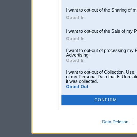
also be disclosed by us to 
I want to opt-out of the Sharing of 
Downstream Participants
th
Opted In
third parties.
I want to opt-out of the Sale of my 
Opted In
I want to opt-out of processing my 
Advertising.
Opted In
I want to opt-out of Collection, Use
of my Personal Data that Is Unrelat
it was collected.
Opted Out
CONFIRM
Data Deletion