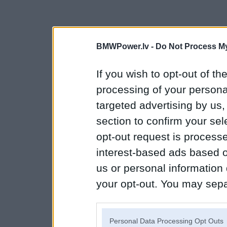
BMWPower.lv -
Do Not Process My
If you wish to opt-out of the
processing of your personal
targeted advertising by us
section to confirm your sel
opt-out request is proces
interest-based ads based o
us or personal information d
your opt-out. You may separ
disclosure of your personal
IAB’s list of downstream pa
Personal Data Processing Opt Outs