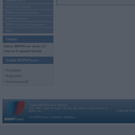
Mēneša BMW
Sērijveida tūnings
BMW pasaules jaunumi
BMW koncepti
BMW konkurentu jaunumi
Moto
Online
Pašreiz BMWPower skatās 127
viesi un 8 reģistrēti lietotāji.
Ienākt BMWPower
• Pieslēgties
• Reģistrēties
• Aizmirsi paroli?
Vortāls BMWPower.lv darbojas
kopš 2002. gada 14. maija. Tas nav auto klubs un nav saistīts ar
Galvena
|
Fo
BMW AG.
Par BMWPower
|
Kontakti
|
Reklāma