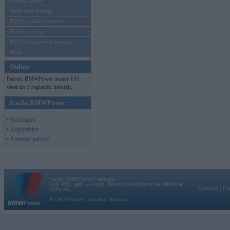
Mēneša BMW
Sērijveida tūnings
BMW pasaules jaunumi
BMW koncepti
BMW konkurentu jaunumi
Moto
Online
Pašreiz BMWPower skatās 135
viesi un 3 reģistrēti lietotāji.
Ienākt BMWPower
• Pieslēgties
• Reģistrēties
• Aizmirsi paroli?
Vortāls BMWPower.lv darbojas
kopš 2002. gada 14. maija. Tas nav auto klubs un nav saistīts ar
Galvena
|
Fo
BMW AG.
Par BMWPower
|
Kontakti
|
Reklāma