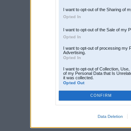
also be disclosed by us to 
I want to opt-out of the Sharing of 
Downstream Participants
th
Opted In
third parties.
I want to opt-out of the Sale of my 
Opted In
I want to opt-out of processing my 
Advertising.
Opted In
I want to opt-out of Collection, Use
of my Personal Data that Is Unrelat
it was collected.
Opted Out
CONFIRM
Data Deletion