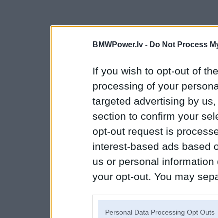
BMWPower.lv -
Do Not Process My
If you wish to opt-out of the
processing of your personal
targeted advertising by us
section to confirm your sel
opt-out request is proces
interest-based ads based o
us or personal information d
your opt-out. You may separ
disclosure of your personal
IAB’s list of downstream pa
Personal Data Processing Opt Outs