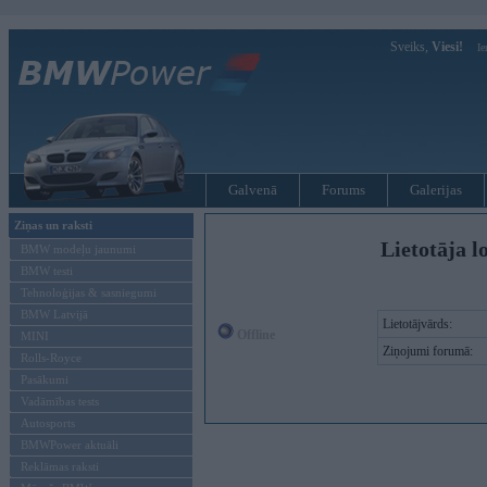
Sveiks,
Viesi!
Ie
Galvenā
Forums
Galerijas
Ziņas un raksti
Lietotāja l
BMW modeļu jaunumi
BMW testi
Tehnoloģijas & sasniegumi
BMW Latvijā
Lietotājvārds:
Offline
MINI
Ziņojumi forumā:
Rolls-Royce
Pasākumi
Vadāmības tests
Autosports
BMWPower aktuāli
Reklāmas raksti