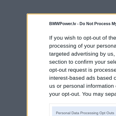
BMWPower.lv -
Do Not Process My
If you wish to opt-out of the
processing of your personal
targeted advertising by us
section to confirm your sel
opt-out request is proces
interest-based ads based o
us or personal information d
your opt-out. You may separ
disclosure of your personal
IAB’s list of downstream pa
Personal Data Processing Opt Outs