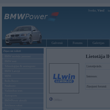
Sveiks,
Viesi!
Ie
Galvenā
Forums
Galerijas
Ziņas un raksti
Lietotāja l
BMW modeļu jaunumi
BMW testi
Tehnoloģijas & sasniegumi
Lietotājvārds:
BMW Latvijā
MINI
Intereses:
Rolls-Royce
Pasākumi
Ziņojumi forumā:
Vadāmības tests
Autosports
Offline
BMWPower aktuāli
Reklāmas raksti