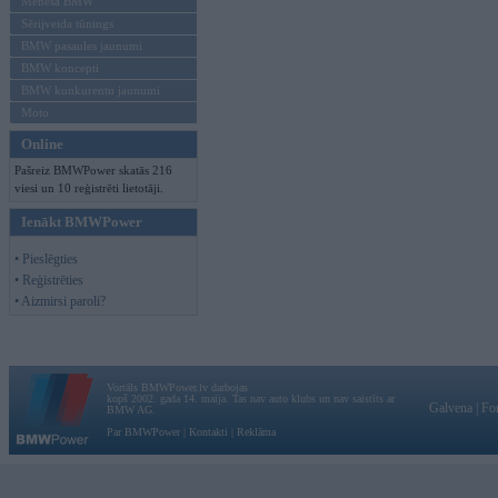
Mēneša BMW
Sērijveida tūnings
BMW pasaules jaunumi
BMW koncepti
BMW konkurentu jaunumi
Moto
Online
Pašreiz BMWPower skatās 216
viesi un 10 reģistrēti lietotāji.
Ienākt BMWPower
• Pieslēgties
• Reģistrēties
• Aizmirsi paroli?
Vortāls BMWPower.lv darbojas
kopš 2002. gada 14. maija. Tas nav auto klubs un nav saistīts ar
Galvena
|
Fo
BMW AG.
Par BMWPower
|
Kontakti
|
Reklāma