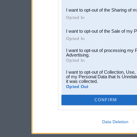
also be disclosed by us to 
I want to opt-out of the Sharing of 
Downstream Participants
th
Opted In
third parties.
I want to opt-out of the Sale of my 
Opted In
I want to opt-out of processing my 
Advertising.
Opted In
I want to opt-out of Collection, Use
of my Personal Data that Is Unrelat
it was collected.
Opted Out
CONFIRM
Data Deletion