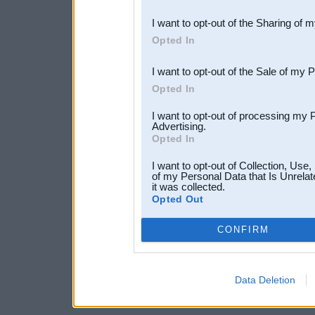
also be disclosed by us to 
I want to opt-out of the Sharing of 
Downstream Participants
th
Opted In
third parties.
I want to opt-out of the Sale of my 
Opted In
I want to opt-out of processing my 
Advertising.
Opted In
I want to opt-out of Collection, Use
of my Personal Data that Is Unrelat
it was collected.
Opted Out
CONFIRM
Data Deletion