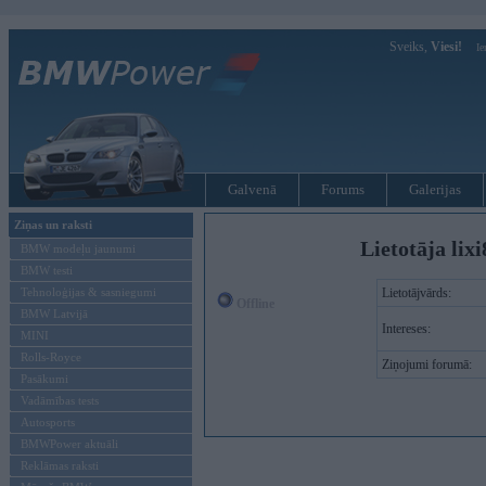
Sveiks,
Viesi!
Ie
Galvenā
Forums
Galerijas
Ziņas un raksti
Lietotāja lix
BMW modeļu jaunumi
BMW testi
Tehnoloģijas & sasniegumi
Lietotājvārds:
Offline
BMW Latvijā
Intereses:
MINI
Rolls-Royce
Ziņojumi forumā:
Pasākumi
Vadāmības tests
Autosports
BMWPower aktuāli
Reklāmas raksti