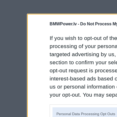
BMWPower.lv -
Do Not Process My
If you wish to opt-out of the
processing of your personal
targeted advertising by us
section to confirm your sel
opt-out request is proces
interest-based ads based o
us or personal information d
your opt-out. You may separ
disclosure of your personal
IAB’s list of downstream pa
Personal Data Processing Opt Outs