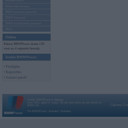
Mēneša BMW
Sērijveida tūnings
BMW pasaules jaunumi
BMW koncepti
BMW konkurentu jaunumi
Moto
Online
Pašreiz BMWPower skatās 159
viesi un 4 reģistrēti lietotāji.
Ienākt BMWPower
• Pieslēgties
• Reģistrēties
• Aizmirsi paroli?
Vortāls BMWPower.lv darbojas
kopš 2002. gada 14. maija. Tas nav auto klubs un nav saistīts ar
Galvena
|
Fo
BMW AG.
Par BMWPower
|
Kontakti
|
Reklāma