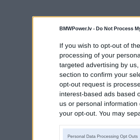
BMWPower.lv -
Do Not Process My
If you wish to opt-out of the
processing of your personal
targeted advertising by us
section to confirm your sel
opt-out request is proces
interest-based ads based o
us or personal information d
your opt-out. You may separ
disclosure of your personal
IAB’s list of downstream pa
Personal Data Processing Opt Outs