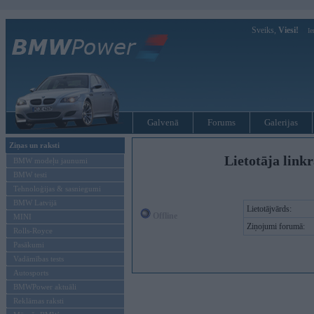
Sveiks,
Viesi!
Ie
Galvenā
Forums
Galerijas
Ziņas un raksti
Lietotāja link
BMW modeļu jaunumi
BMW testi
Tehnoloģijas & sasniegumi
BMW Latvijā
Lietotājvārds:
Offline
MINI
Ziņojumi forumā:
Rolls-Royce
Pasākumi
Vadāmības tests
Autosports
BMWPower aktuāli
Reklāmas raksti