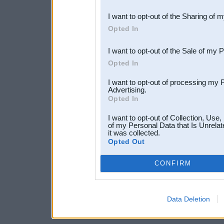
also be disclosed by us to 
I want to opt-out of the Sharing of 
Downstream Participants
th
Opted In
third parties.
I want to opt-out of the Sale of my 
Opted In
I want to opt-out of processing my 
Advertising.
Opted In
I want to opt-out of Collection, Use
of my Personal Data that Is Unrelat
it was collected.
Opted Out
CONFIRM
Data Deletion