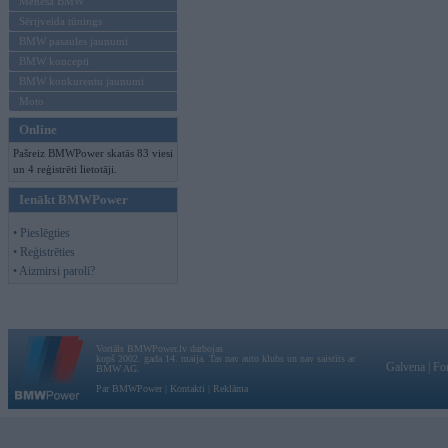
Mēneša BMW
Sērijveida tūnings
BMW pasaules jaunumi
BMW koncepti
BMW konkurentu jaunumi
Moto
Online
Pašreiz BMWPower skatās 83 viesi
un 4 reģistrēti lietotāji.
Ienākt BMWPower
• Pieslēgties
• Reģistrēties
• Aizmirsi paroli?
Vortāls BMWPower.lv darbojas
kopš 2002. gada 14. maija. Tas nav auto klubs un nav saistīts ar
Galvena
|
Fo
BMW AG.
Par BMWPower
|
Kontakti
|
Reklāma