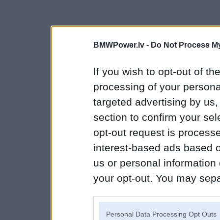
BMWPower.lv -
Do Not Process My
If you wish to opt-out of the
processing of your personal
targeted advertising by us
section to confirm your sel
opt-out request is proces
interest-based ads based o
us or personal information d
your opt-out. You may separ
disclosure of your personal
IAB’s list of downstream pa
Personal Data Processing Opt Outs