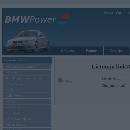
Sveiks,
Viesi!
Ie
Galvenā
Forums
Galerijas
Ziņas un raksti
Lietotāja link7
BMW modeļu jaunumi
BMW testi
Tehnoloģijas & sasniegumi
Lietotājvārds:
Offline
BMW Latvijā
Ziņojumi forumā:
MINI
Rolls-Royce
Pasākumi
Vadāmības tests
Autosports
BMWPower aktuāli
Reklāmas raksti