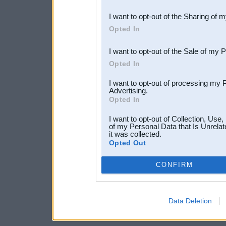
also be disclosed by us to 
I want to opt-out of the Sharing of 
Downstream Participants
th
Opted In
third parties.
I want to opt-out of the Sale of my 
Opted In
I want to opt-out of processing my 
Advertising.
Opted In
I want to opt-out of Collection, Use
of my Personal Data that Is Unrelat
it was collected.
Opted Out
CONFIRM
Data Deletion