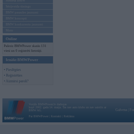
Mēneša BMW
Sērijveida tūnings
BMW pasaules jaunumi
BMW koncepti
BMW konkurentu jaunumi
Moto
Online
Pašreiz BMWPower skatās 131
viesi un 0 reģistrēti lietotāji.
Ienākt BMWPower
• Pieslēgties
• Reģistrēties
• Aizmirsi paroli?
Vortāls BMWPower.lv darbojas
kopš 2002. gada 14. maija. Tas nav auto klubs un nav saistīts ar
Galvena
|
Fo
BMW AG.
Par BMWPower
|
Kontakti
|
Reklāma