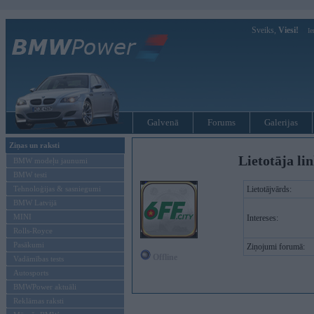
Sveiks,
Viesi!
Ie
Galvenā
Forums
Galerijas
Ziņas un raksti
Lietotāja lin
BMW modeļu jaunumi
BMW testi
Tehnoloģijas & sasniegumi
Lietotājvārds:
BMW Latvijā
MINI
Intereses:
Rolls-Royce
Pasākumi
Ziņojumi forumā:
Offline
Vadāmības tests
Autosports
BMWPower aktuāli
Reklāmas raksti