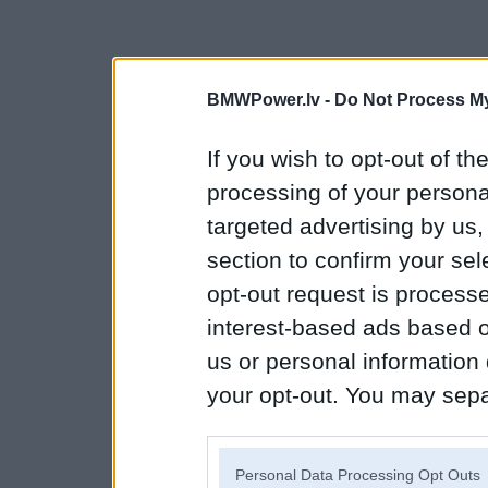
BMWPower.lv -
Do Not Process My
If you wish to opt-out of the
processing of your personal
targeted advertising by us
section to confirm your sel
opt-out request is proces
interest-based ads based o
us or personal information d
your opt-out. You may separ
disclosure of your personal
IAB’s list of downstream pa
Personal Data Processing Opt Outs