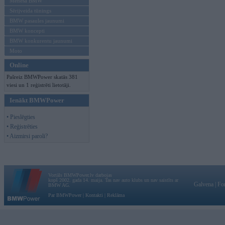
Mēneša BMW
Sērijveida tūnings
BMW pasaules jaunumi
BMW koncepti
BMW konkurentu jaunumi
Moto
Online
Pašreiz BMWPower skatās 381
viesi un 1 reģistrēti lietotāji.
Ienākt BMWPower
• Pieslēgties
• Reģistrēties
• Aizmirsi paroli?
Vortāls BMWPower.lv darbojas
kopš 2002. gada 14. maija. Tas nav auto klubs un nav saistīts ar
Galvena
|
Fo
BMW AG.
Par BMWPower
|
Kontakti
|
Reklāma