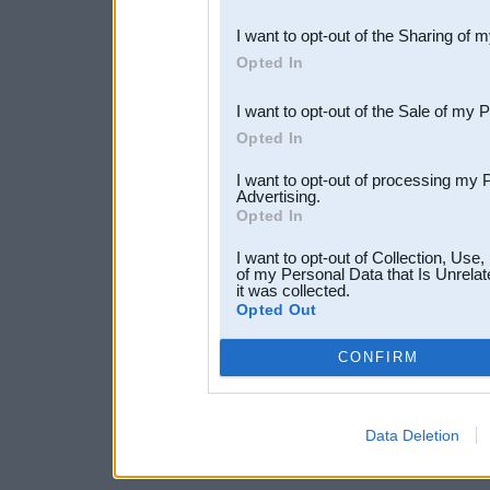
also be disclosed by us to 
I want to opt-out of the Sharing of 
Downstream Participants
th
Opted In
third parties.
I want to opt-out of the Sale of my 
Opted In
I want to opt-out of processing my 
Advertising.
Opted In
I want to opt-out of Collection, Use
of my Personal Data that Is Unrelat
it was collected.
Opted Out
CONFIRM
Data Deletion