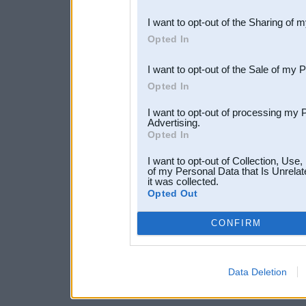
also be disclosed by us to 
I want to opt-out of the Sharing of 
Downstream Participants
th
Opted In
third parties.
I want to opt-out of the Sale of my 
Opted In
I want to opt-out of processing my 
Advertising.
Opted In
I want to opt-out of Collection, Use
of my Personal Data that Is Unrelat
it was collected.
Opted Out
CONFIRM
Data Deletion