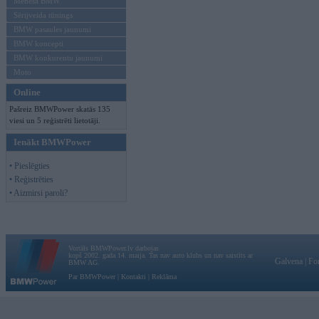
Mēneša BMW
Sērijveida tūnings
BMW pasaules jaunumi
BMW koncepti
BMW konkurentu jaunumi
Moto
Online
Pašreiz BMWPower skatās 135
viesi un 5 reģistrēti lietotāji.
Ienākt BMWPower
• Pieslēgties
• Reģistrēties
• Aizmirsi paroli?
Vortāls BMWPower.lv darbojas
kopš 2002. gada 14. maija. Tas nav auto klubs un nav saistīts ar
Galvena
|
Fo
BMW AG.
Par BMWPower
|
Kontakti
|
Reklāma