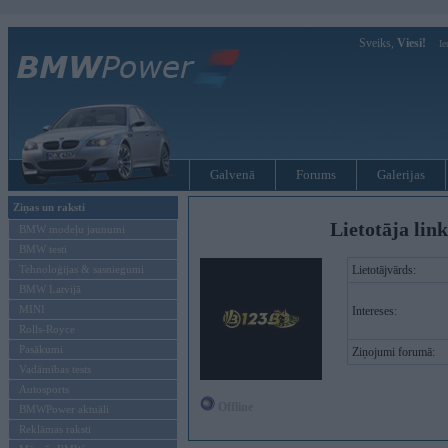
Sveiks,
Viesi!
Ie
Galvenā
Forums
Galerijas
Ziņas un raksti
Lietotāja lin
BMW modeļu jaunumi
BMW testi
Tehnoloģijas & sasniegumi
Lietotājvārds:
BMW Latvijā
MINI
Intereses:
Rolls-Royce
Pasākumi
Ziņojumi forumā:
Vadāmības tests
Autosports
Offline
BMWPower aktuāli
Reklāmas raksti