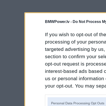
BMWPower.lv -
Do Not Process My
If you wish to opt-out of the
processing of your personal
targeted advertising by us
section to confirm your sel
opt-out request is proces
interest-based ads based o
us or personal information d
your opt-out. You may separ
disclosure of your personal
IAB’s list of downstream pa
Personal Data Processing Opt Outs