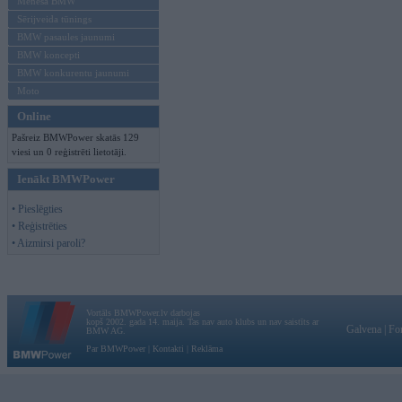
Mēneša BMW
Sērijveida tūnings
BMW pasaules jaunumi
BMW koncepti
BMW konkurentu jaunumi
Moto
Online
Pašreiz BMWPower skatās 129
viesi un 0 reģistrēti lietotāji.
Ienākt BMWPower
• Pieslēgties
• Reģistrēties
• Aizmirsi paroli?
Vortāls BMWPower.lv darbojas
kopš 2002. gada 14. maija. Tas nav auto klubs un nav saistīts ar
Galvena
|
Fo
BMW AG.
Par BMWPower
|
Kontakti
|
Reklāma