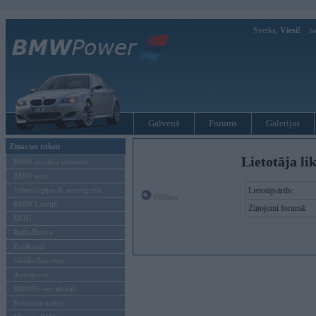
Sveiks,
Viesi!
Ie
Galvenā
Forums
Galerijas
Ziņas un raksti
Lietotāja li
BMW modeļu jaunumi
BMW testi
Tehnoloģijas & sasniegumi
Lietotājvārds:
Offline
BMW Latvijā
Ziņojumi forumā:
MINI
Rolls-Royce
Pasākumi
Vadāmības tests
Autosports
BMWPower aktuāli
Reklāmas raksti