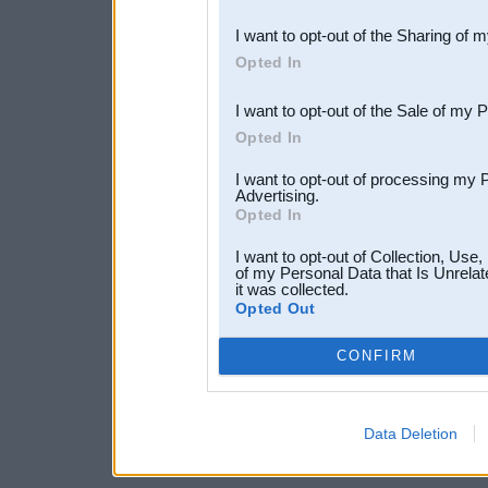
also be disclosed by us to 
I want to opt-out of the Sharing of 
Downstream Participants
th
Opted In
third parties.
I want to opt-out of the Sale of my 
Opted In
I want to opt-out of processing my 
Advertising.
Opted In
I want to opt-out of Collection, Use
of my Personal Data that Is Unrelat
it was collected.
Opted Out
CONFIRM
Data Deletion