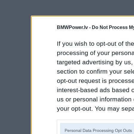
BMWPower.lv -
Do Not Process My
If you wish to opt-out of the
processing of your personal
targeted advertising by us
section to confirm your sel
opt-out request is proces
interest-based ads based o
us or personal information d
your opt-out. You may separ
disclosure of your personal
IAB’s list of downstream pa
Personal Data Processing Opt Outs