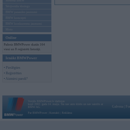
Mēneša BMW
Sērijveida tūnings
BMW pasaules jaunumi
BMW koncepti
BMW konkurentu jaunumi
Moto
Online
Pašreiz BMWPower skatās 164
viesi un 8 reģistrēti lietotāji.
Ienākt BMWPower
• Pieslēgties
• Reģistrēties
• Aizmirsi paroli?
Vortāls BMWPower.lv darbojas
kopš 2002. gada 14. maija. Tas nav auto klubs un nav saistīts ar
Galvena
|
Fo
BMW AG.
Par BMWPower
|
Kontakti
|
Reklāma