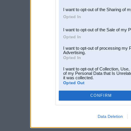
also be disclosed by us to 
I want to opt-out of the Sharing of 
Downstream Participants
th
Opted In
third parties.
I want to opt-out of the Sale of my 
Opted In
I want to opt-out of processing my 
Advertising.
Opted In
I want to opt-out of Collection, Use
of my Personal Data that Is Unrelat
it was collected.
Opted Out
CONFIRM
Data Deletion