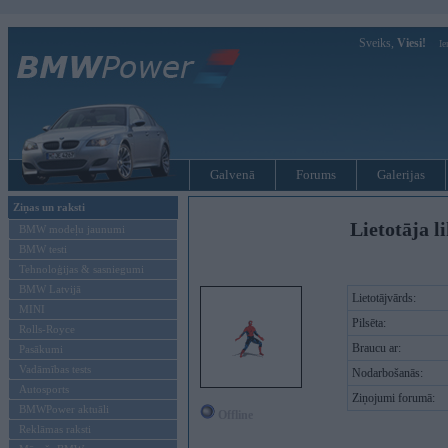
Sveiks,
Viesi!
Ie
Galvenā
Forums
Galerijas
Ziņas un raksti
Lietotāja l
BMW modeļu jaunumi
BMW testi
Tehnoloģijas & sasniegumi
BMW Latvijā
Lietotājvārds:
MINI
Pilsēta:
Rolls-Royce
Braucu ar:
Pasākumi
Vadāmības tests
Nodarbošanās:
Autosports
Ziņojumi forumā:
BMWPower aktuāli
Offline
Reklāmas raksti