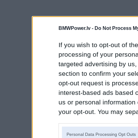
BMWPower.lv -
Do Not Process My
If you wish to opt-out of the
processing of your personal
targeted advertising by us
section to confirm your sel
opt-out request is proces
interest-based ads based o
us or personal information d
your opt-out. You may separ
disclosure of your personal
IAB’s list of downstream pa
Personal Data Processing Opt Outs