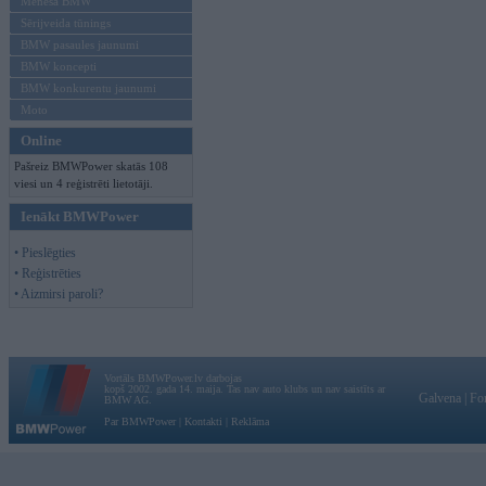
Mēneša BMW
Sērijveida tūnings
BMW pasaules jaunumi
BMW koncepti
BMW konkurentu jaunumi
Moto
Online
Pašreiz BMWPower skatās 108
viesi un 4 reģistrēti lietotāji.
Ienākt BMWPower
• Pieslēgties
• Reģistrēties
• Aizmirsi paroli?
Vortāls BMWPower.lv darbojas
kopš 2002. gada 14. maija. Tas nav auto klubs un nav saistīts ar
Galvena
|
Fo
BMW AG.
Par BMWPower
|
Kontakti
|
Reklāma