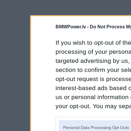
BMWPower.lv -
Do Not Process My
If you wish to opt-out of the
processing of your personal
targeted advertising by us
section to confirm your sel
opt-out request is proces
interest-based ads based o
us or personal information d
your opt-out. You may separ
disclosure of your personal
IAB’s list of downstream pa
Personal Data Processing Opt Outs