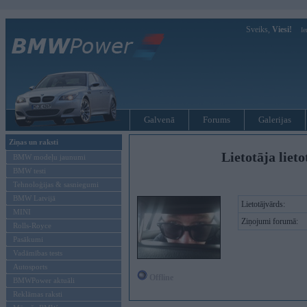
Sveiks,
Viesi!
Ie
Galvenā
Forums
Galerijas
Ziņas un raksti
Lietotāja lieto
BMW modeļu jaunumi
BMW testi
Tehnoloģijas & sasniegumi
BMW Latvijā
Lietotājvārds:
MINI
Ziņojumi forumā:
Rolls-Royce
Pasākumi
Vadāmības tests
Autosports
Offline
BMWPower aktuāli
Reklāmas raksti