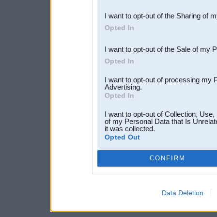
also be disclosed by us to 
I want to opt-out of the Sharing of 
Downstream Participants
th
Opted In
third parties.
I want to opt-out of the Sale of my 
Opted In
I want to opt-out of processing my 
Advertising.
Opted In
I want to opt-out of Collection, Use
of my Personal Data that Is Unrelat
it was collected.
Opted Out
CONFIRM
Data Deletion