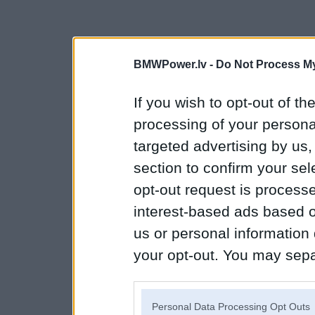
BMWPower.lv -
Do Not Process My
If you wish to opt-out of the
processing of your personal
targeted advertising by us
section to confirm your sel
opt-out request is proces
interest-based ads based o
us or personal information d
your opt-out. You may separ
disclosure of your personal
IAB’s list of downstream pa
Personal Data Processing Opt Outs