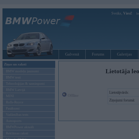
Sveiks,
Viesi!
Ie
Galvenā
Forums
Galerijas
Ziņas un raksti
Lietotāja le
BMW modeļu jaunumi
BMW testi
Tehnoloģijas & sasniegumi
BMW Latvijā
Lietotājvārds:
Offline
MINI
Ziņojumi forumā:
Rolls-Royce
Pasākumi
Vadāmības tests
Autosports
BMWPower aktuāli
Reklāmas raksti