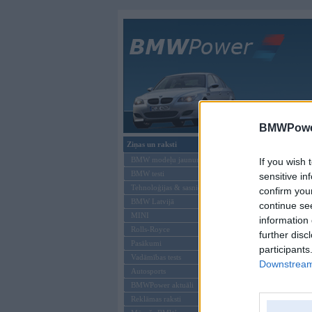
Galvenā
BMWPower
Ziņas un raksti
BMW modeļu jaunumi
If you wish 
BMW testi
sensitive in
Tehnoloģijas & sasniegumi
confirm you
BMW Latvijā
continue se
MINI
information 
Rolls-Royce
further disc
Pasākumi
participants
Vadāmības tests
Downstream 
Autosports
BMWPower aktuāli
Offline
Reklāmas raksti