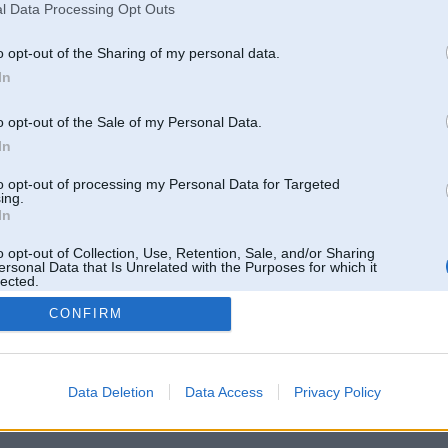
l Data Processing Opt Outs
o opt-out of the Sharing of my personal data.
In
o opt-out of the Sale of my Personal Data.
In
to opt-out of processing my Personal Data for Targeted
ing.
In
o opt-out of Collection, Use, Retention, Sale, and/or Sharing
ersonal Data that Is Unrelated with the Purposes for which it
lected.
Out
CONFIRM
 un nav saistīts ar
Galvena
|
Forums
|
Galerijas
|
Reģistrācija
|
Lietotaāji
|
Meklētājs
|
Reklā
Data Deletion
Data Access
Privacy Policy