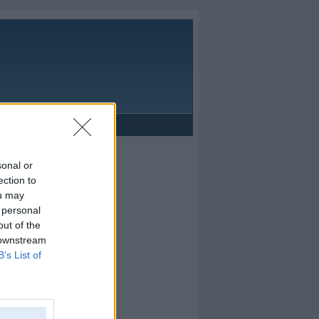
Reklāma
sonal or
ection to
ou may
 personal
out of the
 downstream
B’s List of