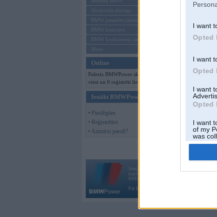
Mēneša BMW
Persona
Sērijveida tūnings
BMW pasaules jaunumi
I want t
BMW koncepti
Opted 
BMW konkurentu jaunumi
Moto
I want t
Online
Opted 
Pašreiz BMWPower skatās 293
viesi un 0 reģistrēti lietotāji.
I want 
Advertis
Ienākt BMWPower
Opted 
• Pieslēgties
• Reģistrēties
I want t
of my P
• Aizmirsi paroli?
was col
Opted 
Vortāls BMWPower.lv darbojas
kopš 2002. gada 14. maija. Tas nav auto klubs
BMW AG.
Par BMWPower
|
Kontakti
|
Reklāma