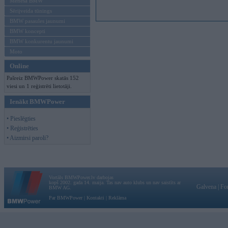
Mēneša BMW
Sērijveida tūnings
BMW pasaules jaunumi
BMW koncepti
BMW konkurentu jaunumi
Moto
Online
Pašreiz BMWPower skatās 152
viesi un 1 reģistrēti lietotāji.
Ienākt BMWPower
• Pieslēgties
• Reģistrēties
• Aizmirsi paroli?
Vortāls BMWPower.lv darbojas
kopš 2002. gada 14. maija. Tas nav auto klubs un nav saistīts ar
Galvena
|
Fo
BMW AG.
Par BMWPower
|
Kontakti
|
Reklāma