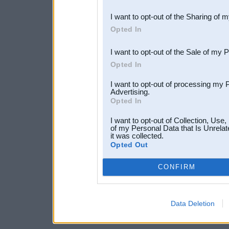
also be disclosed by us to 
I want to opt-out of the Sharing of 
Downstream Participants
th
Opted In
third parties.
I want to opt-out of the Sale of my 
Opted In
I want to opt-out of processing my 
Advertising.
Opted In
I want to opt-out of Collection, Use
of my Personal Data that Is Unrelat
it was collected.
Opted Out
CONFIRM
Data Deletion