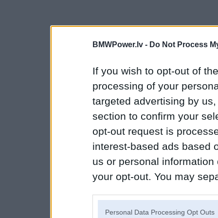
BMWPower.lv -
Do Not Process My
If you wish to opt-out of the
processing of your personal
targeted advertising by us
section to confirm your sel
opt-out request is proces
interest-based ads based o
us or personal information d
your opt-out. You may separ
disclosure of your personal
IAB’s list of downstream pa
Personal Data Processing Opt Outs