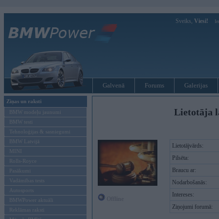
Sveiks,
Viesi!
Ie
Galvenā
Forums
Galerijas
Ziņas un raksti
Lietotāja 
BMW modeļu jaunumi
BMW testi
Tehnoloģijas & sasniegumi
BMW Latvijā
Lietotājvārds:
MINI
Pilsēta:
Rolls-Royce
Braucu ar:
Pasākumi
Vadāmības tests
Nodarbošanās:
Autosports
Intereses:
Offline
BMWPower aktuāli
Ziņojumi forumā:
Reklāmas raksti