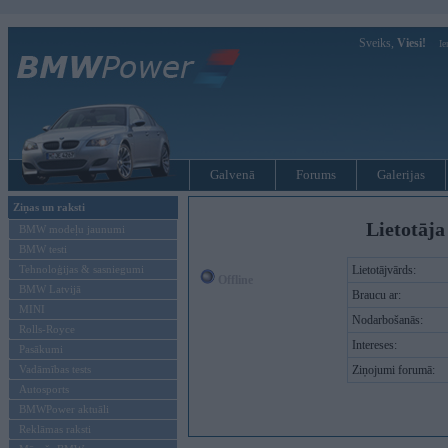
Sveiks,
Viesi!
Ie
Galvenā
Forums
Galerijas
Ziņas un raksti
Lietotāja 
BMW modeļu jaunumi
BMW testi
Tehnoloģijas & sasniegumi
Lietotājvārds:
Offline
BMW Latvijā
Braucu ar:
MINI
Nodarbošanās:
Rolls-Royce
Intereses:
Pasākumi
Vadāmības tests
Ziņojumi forumā:
Autosports
BMWPower aktuāli
Reklāmas raksti