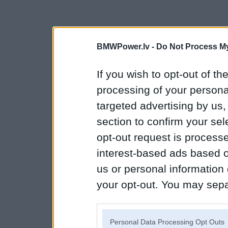
BMWPower.lv -
Do Not Process My
If you wish to opt-out of the
processing of your personal
targeted advertising by us
section to confirm your sel
opt-out request is proces
interest-based ads based o
us or personal information d
your opt-out. You may separ
disclosure of your personal
IAB’s list of downstream pa
Personal Data Processing Opt Outs