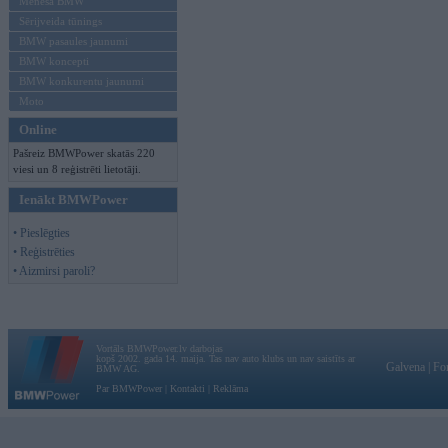
Mēneša BMW
Sērijveida tūnings
BMW pasaules jaunumi
BMW koncepti
BMW konkurentu jaunumi
Moto
Online
Pašreiz BMWPower skatās 220
viesi un 8 reģistrēti lietotāji.
Ienākt BMWPower
• Pieslēgties
• Reģistrēties
• Aizmirsi paroli?
Vortāls BMWPower.lv darbojas
kopš 2002. gada 14. maija. Tas nav auto klubs un nav saistīts ar
Galvena
|
Fo
BMW AG.
Par BMWPower
|
Kontakti
|
Reklāma