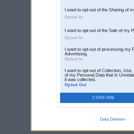
also be disclosed by us to 
I want to opt-out of the Sharing of 
Downstream Participants
th
Opted In
third parties.
I want to opt-out of the Sale of my 
Opted In
I want to opt-out of processing my 
Advertising.
Opted In
I want to opt-out of Collection, Use
of my Personal Data that Is Unrelat
it was collected.
Opted Out
CONFIRM
Data Deletion