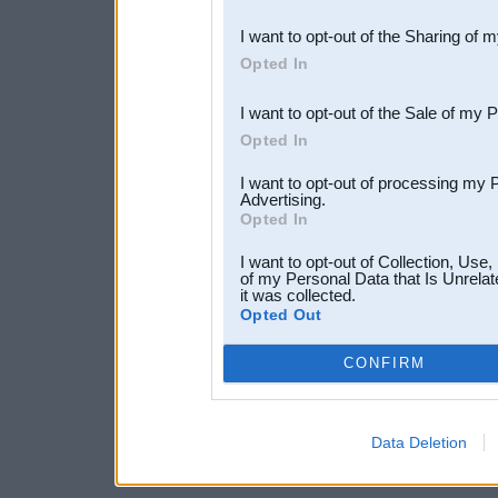
also be disclosed by us to 
I want to opt-out of the Sharing of 
Downstream Participants
th
Opted In
third parties.
I want to opt-out of the Sale of my 
Opted In
I want to opt-out of processing my 
Advertising.
Opted In
I want to opt-out of Collection, Use
of my Personal Data that Is Unrelat
it was collected.
Opted Out
CONFIRM
Data Deletion