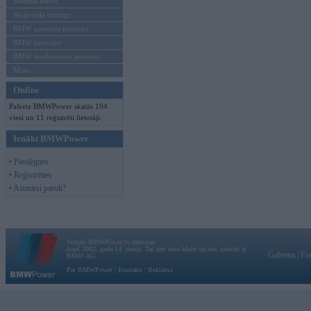
Mēneša BMW
Sērijveida tūnings
BMW pasaules jaunumi
BMW koncepti
BMW konkurentu jaunumi
Moto
Online
Pašreiz BMWPower skatās 194
viesi un 11 reģistrēti lietotāji.
Ienākt BMWPower
• Pieslēgties
• Reģistrēties
• Aizmirsi paroli?
Vortāls BMWPower.lv darbojas
kopš 2002. gada 14. maija. Tas nav auto klubs un nav saistīts ar
Galvena
|
Fo
BMW AG.
Par BMWPower
|
Kontakti
|
Reklāma