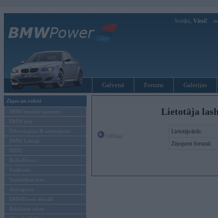
Sveiks,
Viesi!
Ie
Galvenā
Forums
Galerijas
Ziņas un raksti
Lietotāja las
BMW modeļu jaunumi
BMW testi
Tehnoloģijas & sasniegumi
Lietotājvārds:
Offline
BMW Latvijā
Ziņojumi forumā:
MINI
Rolls-Royce
Pasākumi
Vadāmības tests
Autosports
BMWPower aktuāli
Reklāmas raksti