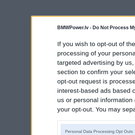
BMWPower.lv -
Do Not Process My
If you wish to opt-out of the
processing of your personal
targeted advertising by us
section to confirm your sel
opt-out request is proces
interest-based ads based o
us or personal information d
your opt-out. You may separ
disclosure of your personal
IAB’s list of downstream pa
Personal Data Processing Opt Outs