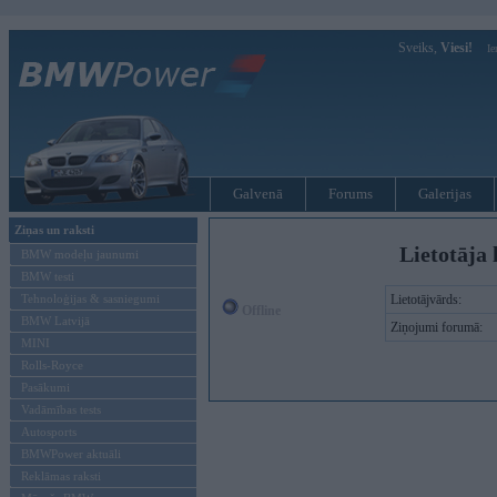
Sveiks,
Viesi!
Ie
Galvenā
Forums
Galerijas
Ziņas un raksti
Lietotāja 
BMW modeļu jaunumi
BMW testi
Tehnoloģijas & sasniegumi
Lietotājvārds:
Offline
BMW Latvijā
Ziņojumi forumā:
MINI
Rolls-Royce
Pasākumi
Vadāmības tests
Autosports
BMWPower aktuāli
Reklāmas raksti