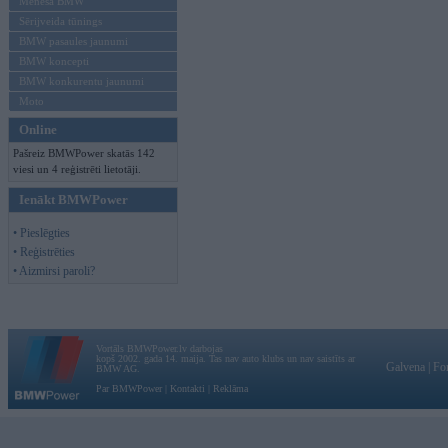
Mēneša BMW
Sērijveida tūnings
BMW pasaules jaunumi
BMW koncepti
BMW konkurentu jaunumi
Moto
Online
Pašreiz BMWPower skatās 142
viesi un 4 reģistrēti lietotāji.
Ienākt BMWPower
• Pieslēgties
• Reģistrēties
• Aizmirsi paroli?
Vortāls BMWPower.lv darbojas
kopš 2002. gada 14. maija. Tas nav auto klubs un nav saistīts ar
Galvena
|
Fo
BMW AG.
Par BMWPower
|
Kontakti
|
Reklāma