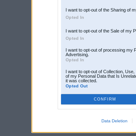
also be disclosed by us to 
I want to opt-out of the Sharing of 
Downstream Participants
th
Opted In
third parties.
I want to opt-out of the Sale of my 
Opted In
I want to opt-out of processing my 
Advertising.
Opted In
I want to opt-out of Collection, Use
of my Personal Data that Is Unrelat
it was collected.
Opted Out
CONFIRM
Data Deletion