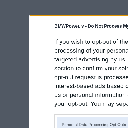
BMWPower.lv -
Do Not Process My
If you wish to opt-out of the
processing of your personal
targeted advertising by us
section to confirm your sel
opt-out request is proces
interest-based ads based o
us or personal information d
your opt-out. You may separ
disclosure of your personal
IAB’s list of downstream pa
Personal Data Processing Opt Outs