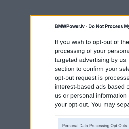
BMWPower.lv -
Do Not Process My
If you wish to opt-out of the
processing of your personal
targeted advertising by us
section to confirm your sel
opt-out request is proces
interest-based ads based o
us or personal information d
your opt-out. You may separ
disclosure of your personal
IAB’s list of downstream pa
Personal Data Processing Opt Outs