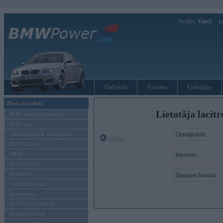
Sveiks,
Viesi!
Ie
Galvenā
Forums
Galerijas
Ziņas un raksti
Lietotāja lacit
BMW modeļu jaunumi
BMW testi
Tehnoloģijas & sasniegumi
Lietotājvārds:
Offline
BMW Latvijā
MINI
Intereses:
Rolls-Royce
Pasākumi
Ziņojumi forumā:
Vadāmības tests
Autosports
BMWPower aktuāli
Reklāmas raksti