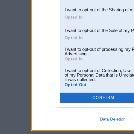
also be disclosed by us to 
I want to opt-out of the Sharing of 
Downstream Participants
th
Opted In
third parties.
I want to opt-out of the Sale of my 
Opted In
I want to opt-out of processing my 
Advertising.
Opted In
I want to opt-out of Collection, Use
of my Personal Data that Is Unrelat
it was collected.
Opted Out
CONFIRM
Data Deletion