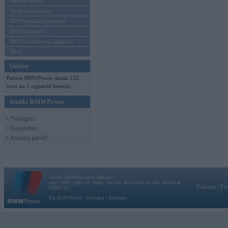
Mēneša BMW
Sērijveida tūnings
BMW pasaules jaunumi
BMW koncepti
BMW konkurentu jaunumi
Moto
Online
Pašreiz BMWPower skatās 132
viesi un 1 reģistrēti lietotāji.
Ienākt BMWPower
• Pieslēgties
• Reģistrēties
• Aizmirsi paroli?
Vortāls BMWPower.lv darbojas
kopš 2002. gada 14. maija. Tas nav auto klubs un nav saistīts ar
Galvena
|
Fo
BMW AG.
Par BMWPower
|
Kontakti
|
Reklāma